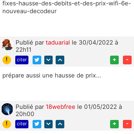
fixes-hausse-des-debits-et-des-prix-wifi-6e-
nouveau-decodeur
Publié
par
taduarial
le 30/04/2022 à
22h11
!
+
-
citer
prépare aussi une hausse de prix...
Publié
par
18webfree
le 01/05/2022 à
20h00
!
+
-
citer