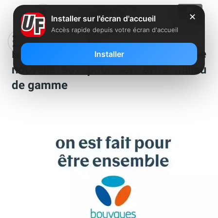
✕
Installer sur l'écran d'accueil
Accès rapide depuis votre écran d'accueil
Bouygues Telecom préparerait une
Installer
nouvelle box pour son offre milieu
de gamme