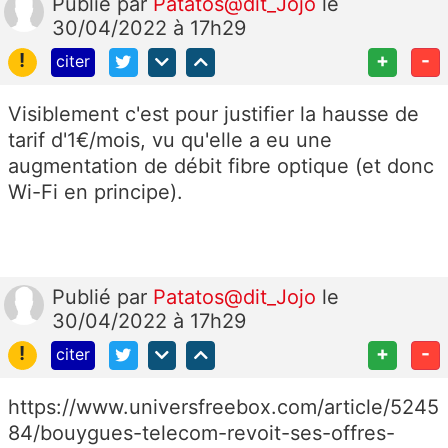
Publié
par
Patatos@dit_Jojo
le
30/04/2022 à 17h29
!
+
-
citer
Visiblement c'est pour justifier la hausse de
tarif d'1€/mois, vu qu'elle a eu une
augmentation de débit fibre optique (et donc
Wi-Fi en principe).
Publié
par
Patatos@dit_Jojo
le
30/04/2022 à 17h29
!
+
-
citer
https://www.universfreebox.com/article/5245
84/bouygues-telecom-revoit-ses-offres-