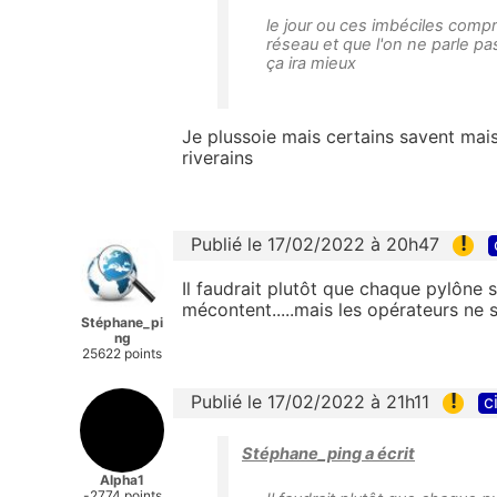
le jour ou ces imbéciles comp
réseau et que l'on ne parle pa
ça ira mieux
Je plussoie mais certains savent mai
riverains
!
Publié le 17/02/2022 à 20h47
Il faudrait plutôt que chaque pylône 
mécontent.....mais les opérateurs ne 
Stéphane_pi
ng
25622 points
!
Publié le 17/02/2022 à 21h11
c
Stéphane_ping a écrit
Alpha1
-2774 points