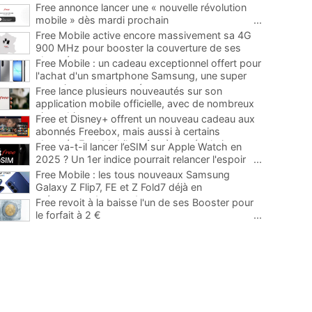
Free annonce lancer une « nouvelle révolution
mobile » dès mardi prochain
...
Free Mobile active encore massivement sa 4G
900 MHz pour booster la couverture de ses
abonnés
...
Free Mobile : un cadeau exceptionnel offert pour
l'achat d'un smartphone Samsung, une super
occasion pour la rentrée
...
Free lance plusieurs nouveautés sur son
application mobile officielle, avec de nombreux
ajouts bienvenus
...
Free et Disney+ offrent un nouveau cadeau aux
abonnés Freebox, mais aussi à certains
abonnés Free Mobile grâce à une évolution
...
Free va-t-il lancer l’eSIM sur Apple Watch en
2025 ? Un 1er indice pourrait relancer l'espoir
...
Free Mobile : les tous nouveaux Samsung
Galaxy Z Flip7, FE et Z Fold7 déjà en
précommande avec des promos
...
Free revoit à la baisse l'un de ses Booster pour
le forfait à 2 €
...