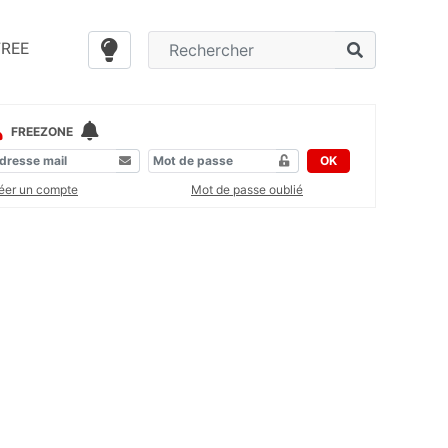
FREE
FREEZONE
OK
éer un compte
Mot de passe oublié