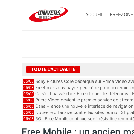
ACCUEIL
FREEZONE
TOUTE L'ACTUALITÉ
Sony Pictures Core débarque sur Prime Video avec
05/08
Freebox : vous payez peut-être pour rien, voici
05/08
abonnements TV oubliés
Ca s’est passé chez Free et dans les télécoms : F
05/08
pointe le bout de...
Prime Video devient le premier service de strea
05/08
ce lancement
Canal+ lance une nouvelle interface de navigation
05/08
Nouvelle offensive contre les sites porno : 31 pl
05/08
par Orange, Free, SF...
5G : Free Mobile continue son irrésistible remon
05/08
plus que jamais sous pr...
Free Mobile : un ancien mai