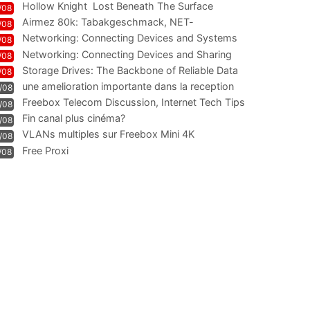
Hollow Knight  Lost Beneath The Surface
/08
Airmez 80k: Tabakgeschmack, NET-
/08
Technologie und Leistung im
Networking: Connecting Devices and Systems
/08
Networking: Connecting Devices and Sharing
/08
Information
Storage Drives: The Backbone of Reliable Data
/08
Management
une amelioration importante dans la reception
/08
WIFI
Freebox Telecom Discussion, Internet Tech Tips
/08
Communi
Fin canal plus cinéma?
/08
VLANs multiples sur Freebox Mini 4K
/08
Free Proxi
/08