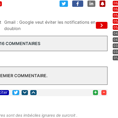
n
06
06
05
05
t
Gmail : Google veut éviter les notifications en
05
doublon
04
04
 16 COMMENTAIRES
03
03
01
REMIER COMMENTAIRE.
+
-
citer
res sont des imbéciles ignares de surcroit .