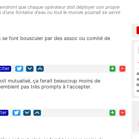
rendront que chaque opérateur doit déployer son propre
s d'une fontaine d'eau ou tout le monde pourrait se servir
s se font bousculer par des assoc ou comité de
+
-
citer
A
4
soit mutualisé, ça ferait beaucoup moins de
R
semblent pas très prompts à l'accepter.
a
F
+
-
iter