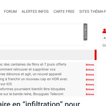
FORUM
ALERTES INFOS
CARTE FREE
SITES THÉMA-
PUBLICITÉ
Cr
 des centaines de films et 7 jours offerts
Brèves
 comment retrouver et supprimer vos
Brèves
ree dénonce et agit, un nouvel appareil
Brèves
ming à franchir un nouveau cap en HDR avec
Brèves
 sur iOS
Brèves
ateformes pourraient bientôt être bloquées
Brèves
tée sur la bande reine, Bouygues Telecom
Brèves
re en “infiltration” pour