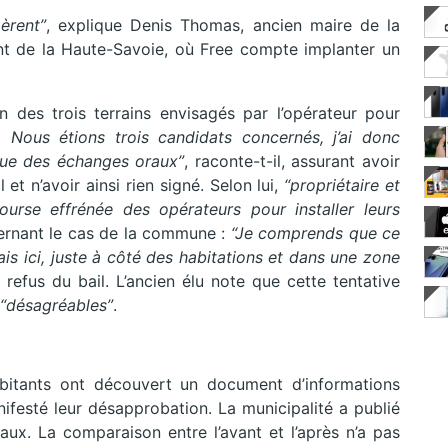
èrent”
, explique Denis Thomas, ancien maire de la
 de la Haute-Savoie, où Free compte implanter un
’un des trois terrains envisagés par l’opérateur pour
. Nous étions trois candidats concernés, j’ai donc
que des échanges oraux”
, raconte-t-il, assurant avoir
et n’avoir ainsi rien signé. Selon lui,
“propriétaire et
rse effrénée des opérateurs pour installer leurs
ncernant le cas de la commune :
“Je comprends que ce
ais ici, juste à côté des habitations et dans une zone
 refus du bail. L’ancien élu note que cette tentative
“désagréables”
.
abitants ont découvert un document d’informations
ifesté leur désapprobation. La municipalité a publié
iaux. La comparaison entre l’avant et l’après n’a pas