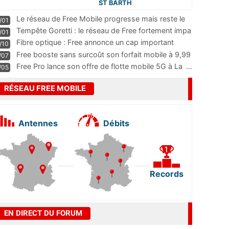
ST BARTH
Le réseau de Free Mobile progresse mais reste le
/01
m
...
Tempête Goretti : le réseau de Free fortement impa
/01
...
Fibre optique : Free annonce un cap important
/10
pass
...
Free booste sans surcoût son forfait mobile à 9,99
/07
...
Free Pro lance son offre de flotte mobile 5G à La
...
/05
RÉSEAU FREE MOBILE
Antennes
Débits
Records
EN DIRECT DU FORUM