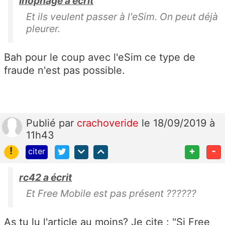
Inophage a écrit
Et ils veulent passer à l'eSim. On peut déjà
pleurer.
Bah pour le coup avec l'eSim ce type de
fraude n'est pas possible.
Publié
par
crachoveride
le 18/09/2019 à
11h43
!
+
-
citer
rc42 a écrit
Et Free Mobile est pas présent ??????
As tu lu l'article au moins? Je cite : "
Si Free