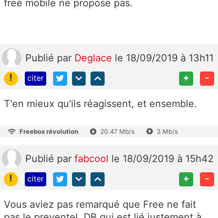
free mobile ne propose pas.
Publié
par
Deglace
le 18/09/2019 à 13h11
!
+
-
citer
T'en mieux qu'ils réagissent, et ensemble.
Freebox révolution
20.47 Mb/s
3 Mb/s
Publié
par
fabcool
le 18/09/2019 à 15h42
!
+
-
citer
Vous aviez pas remarqué que Free ne fait
pas le preventel, DB qui est lié justement à