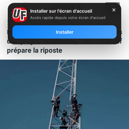
✕
Installer sur l'écran d'accueil
Accès rapide depuis votre écran d'accueil
Free Mobile : privé de sa voix dans
Installer
un projet d’antenne, un collectif
prépare la riposte