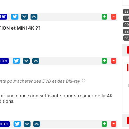
23
+
-
ter
09
09
TION et MINI 4K ??
29
23
+
-
iter
ients pour acheter des DVD et des Blu-ray ??
oir une connexion suffisante pour streamer de la 4K
itions.
+
-
citer