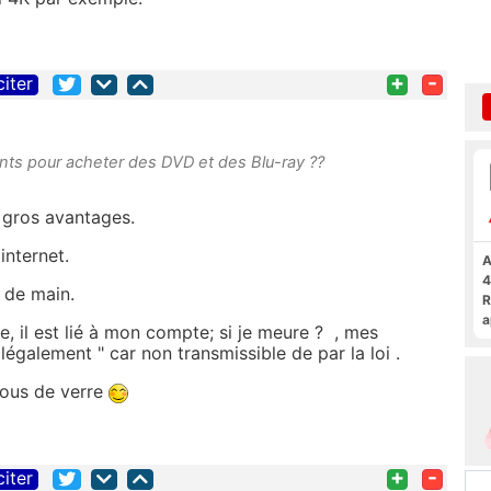
+
-
citer
ients pour acheter des DVD et des Blu-ray ??
 gros avantages.
internet.
A
4
 de main.
R
a
, il est lié à mon compte; si je meure ? , mes
F
également " car non transmissible de par la loi .
sous de verre
+
-
citer