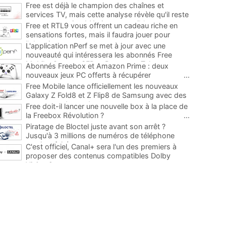
Free est déjà le champion des chaînes et
services TV, mais cette analyse révèle qu'il reste
encore au moins 141 ajouts possibles
...
Free et RTL9 vous offrent un cadeau riche en
sensations fortes, mais il faudra jouer pour
l'obtenir
...
L'application nPerf se met à jour avec une
nouveauté qui intéressera les abonnés Free
Mobile, Orange, SFR et Bouygues Telecom
...
Abonnés Freebox et Amazon Prime : deux
nouveaux jeux PC offerts à récupérer
...
Free Mobile lance officiellement les nouveaux
Galaxy Z Fold8 et Z Flip8 de Samsung avec des
promos et des cadeaux
...
Free doit-il lancer une nouvelle box à la place de
la Freebox Révolution ?
...
Piratage de Bloctel juste avant son arrêt ?
Jusqu'à 3 millions de numéros de téléphone
auraient fuité
...
C'est officiel, Canal+ sera l'un des premiers à
proposer des contenus compatibles Dolby
Vision 2
...