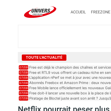
ACCUEIL
FREEZONE
TOUTE L'ACTUALITÉ
Free est déjà le champion des chaînes et services 
07/08
encore au moin...
Free et RTL9 vous offrent un cadeau riche en sens
07/08
l’obtenir
L’application nPerf se met à jour avec une nouvea
07/08
Mobile, Orange, SFR ...
Abonnés Freebox et Amazon Prime : deux nouveau
07/08
Free Mobile lance officiellement les nouveaux Ga
07/08
des promos et des cadeaux
Free doit-il lancer une nouvelle box à la place de
07/08
Piratage de Bloctel juste avant son arrêt ? Jusqu
07/08
auraient fuité
Netflix pourrait peser plu