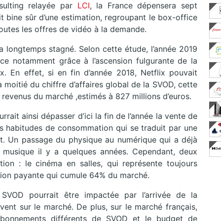
ulting relayée par
LCI
, la France dépensera sept
git bine sûr d’une estimation, regroupant le box-office
outes les offres de vidéo à la demande.
a longtemps stagné. Selon cette étude, l’année 2019
nce notamment grâce à l’ascension fulgurante de la
 En effet, si en fin d’année 2018, Netflix pouvait
 moitié du chiffre d’affaires global de la SVOD, cette
s revenus du marché ,estimés à 827 millions d’euros.
rrait ainsi dépasser d’ici la fin de l’année la vente de
s habitudes de consommation qui se traduit par une
nt. Un passage du physique au numérique qui a déjà
 musique il y a quelques années. Cependant, deux
ion : le cinéma en salles, qui représente toujours
ision payante qui cumule 64% du marché.
SVOD pourrait être impactée par l’arrivée de la
vent sur le marché. De plus, sur le marché français,
abonnements différents de SVOD et le budget de