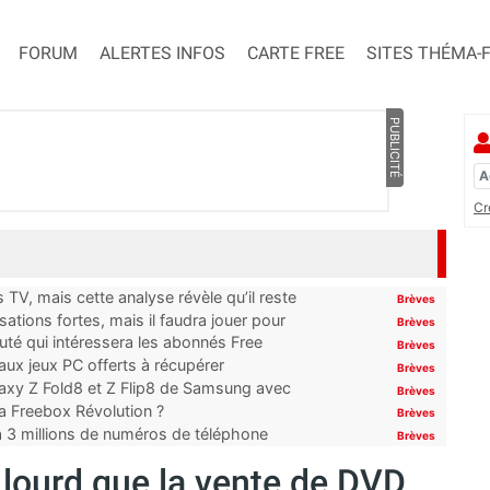
FORUM
ALERTES INFOS
CARTE FREE
SITES THÉMA-
PUBLICITÉ
Cr
TV, mais cette analyse révèle qu’il reste
Brèves
ations fortes, mais il faudra jouer pour
Brèves
uté qui intéressera les abonnés Free
Brèves
x jeux PC offerts à récupérer
Brèves
laxy Z Fold8 et Z Flip8 de Samsung avec
Brèves
 la Freebox Révolution ?
Brèves
’à 3 millions de numéros de téléphone
Brèves
s lourd que la vente de DVD