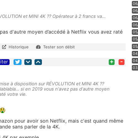
06
06
RÉVOLUTION et MINI 4K ?? Opérateur à 2 francs va...
06
06
z pas d'autre moyen d’accédé à Netflix vous avez raté
05
05
05
Historique
Tester son débit
04
+
-
04
iter
03
a mise à disposition sur RÉVOLUTION et MINI 4K ??
blablabla... si en 2019 vous n'avez pas d'autre moyen
té votre vie.
'amazon pour avoir son Netflix, mais c'est quand même
ande sans parler de la 4K.
ni 4K par exemple.