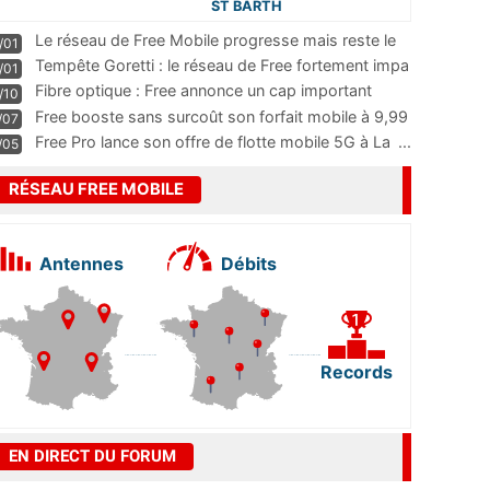
ST BARTH
Le réseau de Free Mobile progresse mais reste le
/01
m
...
Tempête Goretti : le réseau de Free fortement impa
/01
...
Fibre optique : Free annonce un cap important
/10
pass
...
Free booste sans surcoût son forfait mobile à 9,99
/07
...
Free Pro lance son offre de flotte mobile 5G à La
...
/05
RÉSEAU FREE MOBILE
Antennes
Débits
Records
EN DIRECT DU FORUM