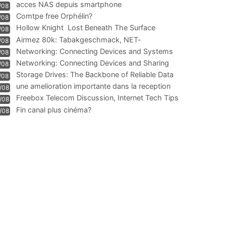
acces NAS depuis smartphone
/08
Comtpe free Orphélin?
/08
Hollow Knight  Lost Beneath The Surface
/08
Airmez 80k: Tabakgeschmack, NET-
/08
Technologie und Leistung im
Networking: Connecting Devices and Systems
/08
Networking: Connecting Devices and Sharing
/08
Information
Storage Drives: The Backbone of Reliable Data
/08
Management
une amelioration importante dans la reception
/08
WIFI
Freebox Telecom Discussion, Internet Tech Tips
/08
Communi
Fin canal plus cinéma?
/08