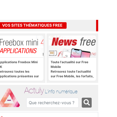
VOS SITES THÉMATIQUES FREE
pplications Freebox Mini
Toute l'actualité sur Free
K
Mobile
etrouvez toutes les
Retrouvez toute l'actualité
pplications présentes sur
sur Free Mobile, les forfaits,
reebox Mini 4K en un clic
le déploiement 4G, 5G, les
promos, les nouveautés et
Actuly
bien plus encore
L'info numérique