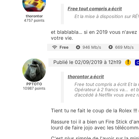
Free tout compris a écrit
thorontor
Et la mise à disposition sur 
4757 points
et blablabla... si en 2019 vous n'ave
votre vie.
Free
946 Mb/s
669 Mb/s
!
Publié le 02/09/2019 à 12h19
c
thorontor a écrit
PPTOTO
Free tout compris a écrit Et l
10987 points
Opérateur à 2 francs va... et 
d’accédé à Netflix vous avez ra
Tient tu ne fait le coup de la Rolex !!!
Rassure toi il a bien un Fire Stick d
lourd de faire jojo avec les télécomm
C'est plus simple de l'avoir sur la mi