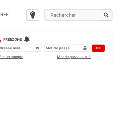
FREE
FREEZONE
OK
éer un compte
Mot de passe oublié