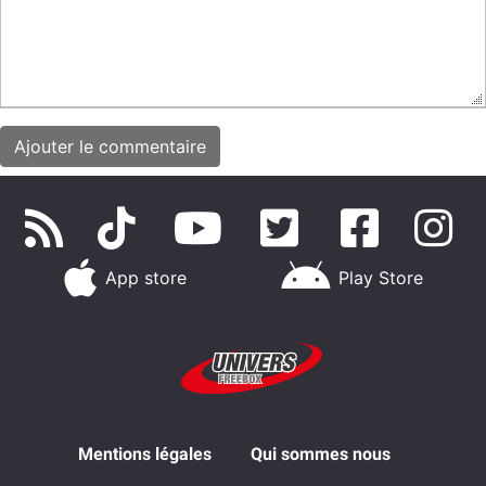
App store
Play Store
Mentions légales
Qui sommes nous