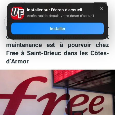
✕
Installer sur l'écran d'accueil
Accès rapide depuis votre écran d'accueil
Un poste de coordinateur
Installer
déploiement exploitation et
maintenance est à pourvoir chez
Free à Saint-Brieuc dans les Côtes-
d’Armor