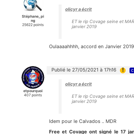
olicyr a écrit
Stéphane_pi
ng
ET le rip Covage seine et M
25622 points
janvier 2019
Oulaaaahhhh, accord en Janvier 2019 e
!
Publié le 27/05/2021 à 17h16
c
olicyr a écrit
etpourquoi
407 points
ET le rip Covage seine et M
janvier 2019
Idem pour le Calvados .. MDR
Free et Covage ont signé le 17 ja