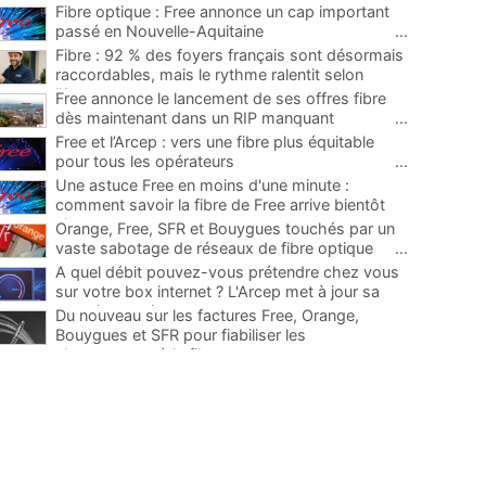
Fibre optique : Free annonce un cap important
passé en Nouvelle-Aquitaine
...
Fibre : 92 % des foyers français sont désormais
raccordables, mais le rythme ralentit selon
l'Arcep
...
Free annonce le lancement de ses offres fibre
dès maintenant dans un RIP manquant
...
Free et l’Arcep : vers une fibre plus équitable
pour tous les opérateurs
...
Une astuce Free en moins d'une minute :
comment savoir la fibre de Free arrive bientôt
chez vous
...
Orange, Free, SFR et Bouygues touchés par un
vaste sabotage de réseaux de fibre optique
...
A quel débit pouvez-vous prétendre chez vous
sur votre box internet ? L'Arcep met à jour sa
carte interactive
...
Du nouveau sur les factures Free, Orange,
Bouygues et SFR pour fiabiliser les
abonnements à la fibre
...