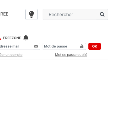
FREE
FREEZONE
OK
éer un compte
Mot de passe oublié