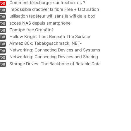
Comment télécharger sur freebox os ?
/08
Impossible d'activer la fibre Free + facturation
/08
résiliation
utilisation répéteur wifi sans le wifi de la box
/08
acces NAS depuis smartphone
/08
Comtpe free Orphélin?
/08
Hollow Knight  Lost Beneath The Surface
/08
Airmez 80k: Tabakgeschmack, NET-
/08
Technologie und Leistung im
Networking: Connecting Devices and Systems
/08
Networking: Connecting Devices and Sharing
/08
Information
Storage Drives: The Backbone of Reliable Data
/08
Management