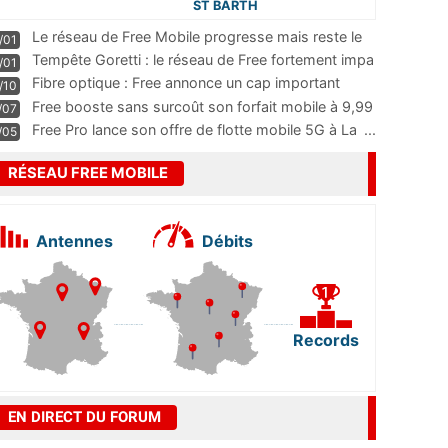
ST BARTH
Le réseau de Free Mobile progresse mais reste le
/01
m
...
Tempête Goretti : le réseau de Free fortement impa
/01
...
Fibre optique : Free annonce un cap important
/10
pass
...
Free booste sans surcoût son forfait mobile à 9,99
/07
...
Free Pro lance son offre de flotte mobile 5G à La
...
/05
RÉSEAU FREE MOBILE
Antennes
Débits
Records
EN DIRECT DU FORUM