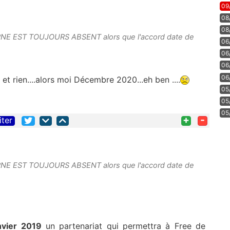
09
08
08
ARNE EST TOUJOURS ABSENT alors que l'accord date de
06
06
06
06
t rien....alors moi Décembre 2020...eh ben ....
05
05
05
+
-
iter
ARNE EST TOUJOURS ABSENT alors que l'accord date de
nvier 2019
un partenariat qui permettra à Free de