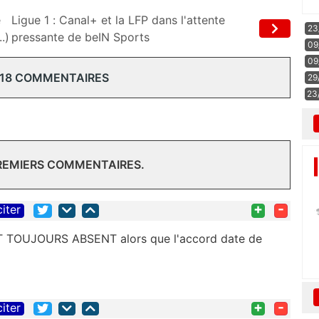
e
Ligue 1 : Canal+ et la LFP dans l'attente
23
.)
pressante de beIN Sports
09
09
 18 COMMENTAIRES
29
23
PREMIERS COMMENTAIRES.
+
-
citer
ST TOUJOURS ABSENT alors que l'accord date de
+
-
citer