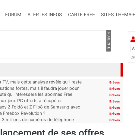
FORUM
ALERTES INFOS
CARTE FREE
SITES THÉMA-
PUBLICITÉ
Cr
TV, mais cette analyse révèle qu’il reste
Brèves
ations fortes, mais il faudra jouer pour
Brèves
uté qui intéressera les abonnés Free
Brèves
x jeux PC offerts à récupérer
Brèves
laxy Z Fold8 et Z Flip8 de Samsung avec
Brèves
 la Freebox Révolution ?
Brèves
’à 3 millions de numéros de téléphone
Brèves
e lancement de ses offres