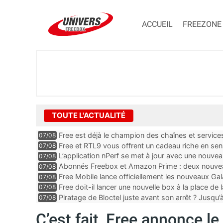
ACCUEIL
FREEZONE
TOUTE L'ACTUALITÉ
Free est déjà le champion des chaînes et services 
07/08
encore au moin...
Free et RTL9 vous offrent un cadeau riche en sens
07/08
l’obtenir
L’application nPerf se met à jour avec une nouvea
07/08
Mobile, Orange, SFR ...
Abonnés Freebox et Amazon Prime : deux nouveau
07/08
Free Mobile lance officiellement les nouveaux Ga
07/08
des promos et des cadeaux
Free doit-il lancer une nouvelle box à la place de
07/08
Piratage de Bloctel juste avant son arrêt ? Jusqu
07/08
auraient fuité
C’est fait, Free annonce l