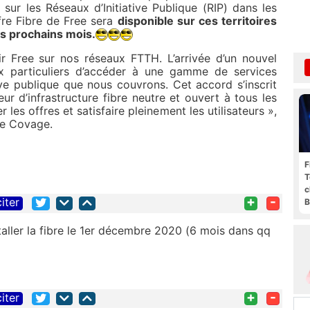
sur les Réseaux d’Initiative Publique (RIP) dans les
ffre Fibre de Free sera
disponible sur ces territoires
s prochains mois.
ir Free sur nos réseaux FTTH. L’arrivée d’un nouvel
x particuliers d’accéder à une gamme de services
tive publique que nous couvrons. Cet accord s’inscrit
eur d’infrastructure fibre neutre et ouvert à tous les
 les offres et satisfaire pleinement les utilisateurs »,
de Covage.
F
T
c
+
-
citer
B
staller la fibre le 1er décembre 2020 (6 mois dans qq
+
-
citer