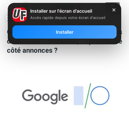
✕
Installer sur l'écran d'accueil
Accès rapide depuis votre écran d'accueil
Google I/0 2019 : les dates
Installer
désormais officielles, qu’attendre
côté annonces ?