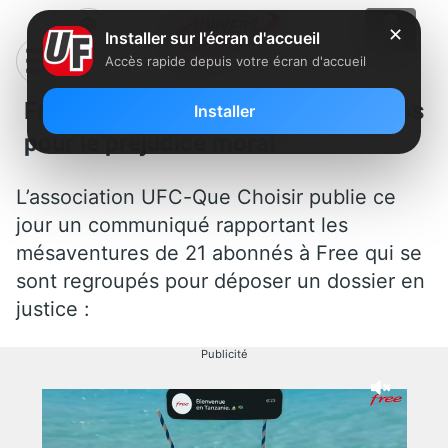
✕
Installer sur l'écran d'accueil
Accès rapide depuis votre écran d'accueil
Free condamné à verser 400 euros
Installer
pour le préjudice moral
L’association UFC-Que Choisir publie ce
jour un communiqué rapportant les
mésaventures de 21 abonnés à Free qui se
sont regroupés pour déposer un dossier en
justice :
Publicité