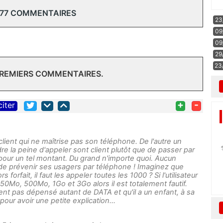
 77 COMMENTAIRES
23
09
09
29
23
PREMIERS COMMENTAIRES.
+
-
citer
client qui ne maîtrise pas son téléphone. De l'autre un
re la peine d'appeler sont client plutôt que de passer par
pour un tel montant. Du grand n'importe quoi. Aucun
de prévenir ses usagers par téléphone ! Imaginez que
orfait, il faut les appeler toutes les 1000 ? Si l'utilisateur
50Mo, 500Mo, 1Go et 3Go alors il est totalement fautif.
ent pas dépensé autant de DATA et qu'il a un enfant, à sa
pour avoir une petite explication...