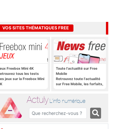
VOS SITES THÉMATIQUES FREE
eux Freebox Mini 4K
Toute l'actualité sur Free
etrouvez tous les tests
Mobile
es jeux sur la Freebox Mini
Retrouvez toute l'actualité
K
sur Free Mobile, les forfaits,
le déploiement 4G, 5G, les
promos, les nouveautés et
Actuly
bien plus encore
L'info numérique