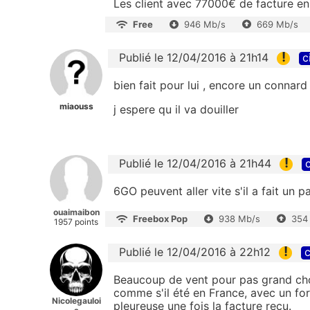
Les client avec 77000€ de facture en 5
Free
946 Mb/s
669 Mb/s
!
Publié le 12/04/2016 à 21h14
c
bien fait pour lui , encore un connard 
miaouss
j espere qu il va douiller
!
Publié le 12/04/2016 à 21h44
c
6GO peuvent aller vite s'il a fait un part
ouaimaibon
Freebox Pop
938 Mb/s
354
1957 points
!
Publié le 12/04/2016 à 22h12
c
Beaucoup de vent pour pas grand chos
comme s'il été en France, avec un forf
Nicolegauloi
pleureuse une fois la facture reçu.