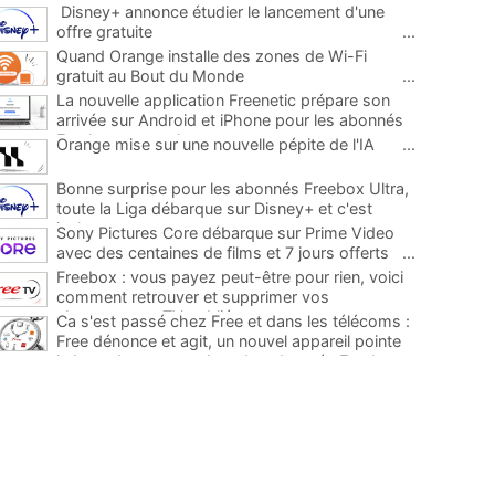
Disney+ annonce étudier le lancement d'une
offre gratuite
...
Quand Orange installe des zones de Wi-Fi
gratuit au Bout du Monde
...
La nouvelle application Freenetic prépare son
arrivée sur Android et iPhone pour les abonnés
Freebox, testez la
...
Orange mise sur une nouvelle pépite de l'IA
...
Bonne surprise pour les abonnés Freebox Ultra,
toute la Liga débarque sur Disney+ et c'est
inclus
...
Sony Pictures Core débarque sur Prime Video
avec des centaines de films et 7 jours offerts
...
Freebox : vous payez peut-être pour rien, voici
comment retrouver et supprimer vos
abonnements TV oubliés
...
Ca s'est passé chez Free et dans les télécoms :
Free dénonce et agit, un nouvel appareil pointe
le bout de son nez chez des abonnés Freebox...
...