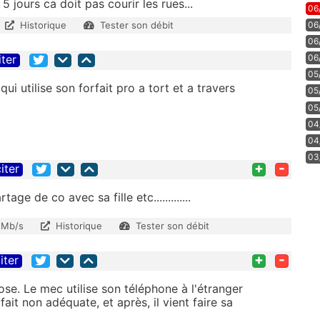
 jours ca doit pas courir les rues...
06
Historique
Tester son débit
06
06
iter
06
05
qui utilise son forfait pro a tort et a travers
05
05
04
04
03
+
-
iter
age de co avec sa fille etc.............
 Mb/s
Historique
Tester son débit
+
-
iter
e. Le mec utilise son téléphone à l'étranger
ait non adéquate, et après, il vient faire sa