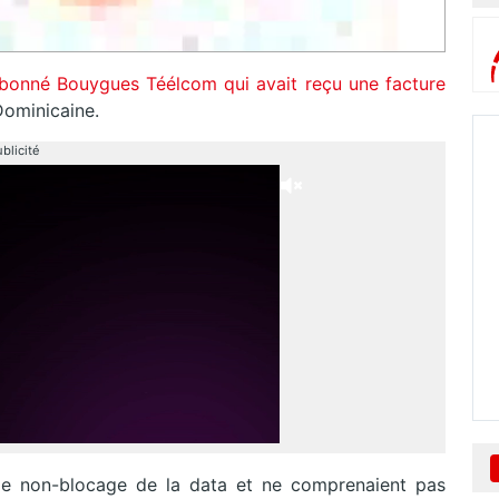
abonné Bouygues Téélcom qui avait reçu une facture
Dominicaine.
blicité
 le non-blocage de la data et ne comprenaient pas