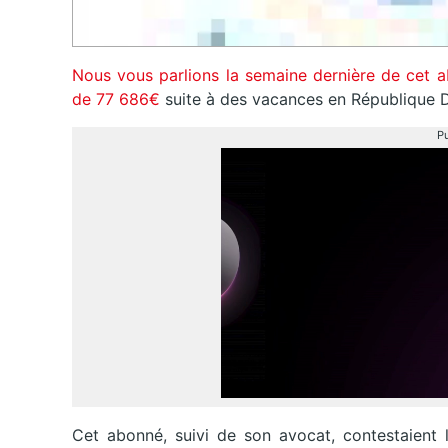
Nous vous parlions la semaine dernière de cet 
de 77 686€
suite à des vacances en République 
Pu
Cet abonné, suivi de son avocat, contestaient