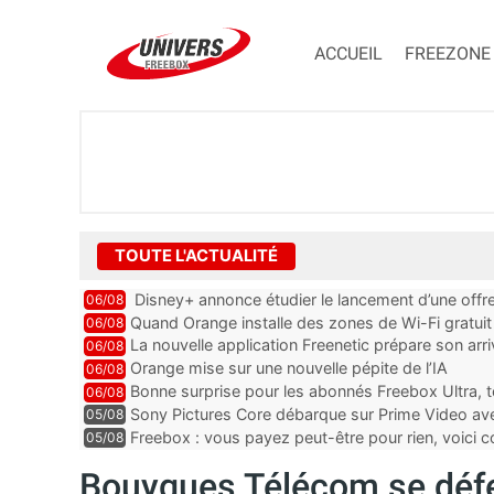
ACCUEIL
FREEZONE
TOUTE L'ACTUALITÉ
Disney+ annonce étudier le lancement d’une offre
06/08
Quand Orange installe des zones de Wi-Fi gratui
06/08
La nouvelle application Freenetic prépare son arr
06/08
abonnés Freebox, testez la
Orange mise sur une nouvelle pépite de l’IA
06/08
Bonne surprise pour les abonnés Freebox Ultra, t
06/08
inclus
Sony Pictures Core débarque sur Prime Video avec
05/08
Freebox : vous payez peut-être pour rien, voici
05/08
abonnements TV oubliés
Bouygues Télécom se défen