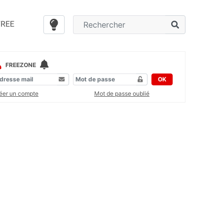
FREE
FREEZONE
OK
éer un compte
Mot de passe oublié