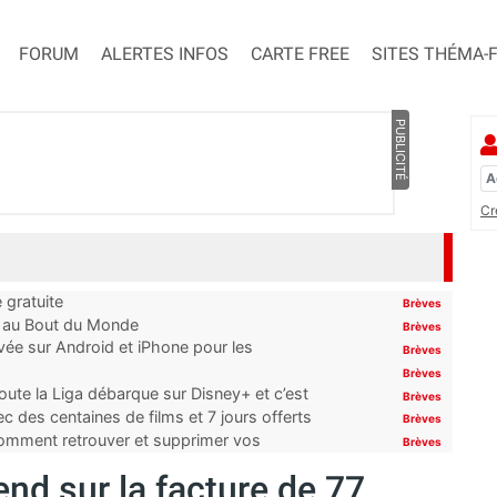
FORUM
ALERTES INFOS
CARTE FREE
SITES THÉMA-
PUBLICITÉ
Cr
 gratuite
Brèves
t au Bout du Monde
Brèves
ivée sur Android et iPhone pour les
Brèves
Brèves
oute la Liga débarque sur Disney+ et c’est
Brèves
 des centaines de films et 7 jours offerts
Brèves
 comment retrouver et supprimer vos
Brèves
d sur la facture de 77