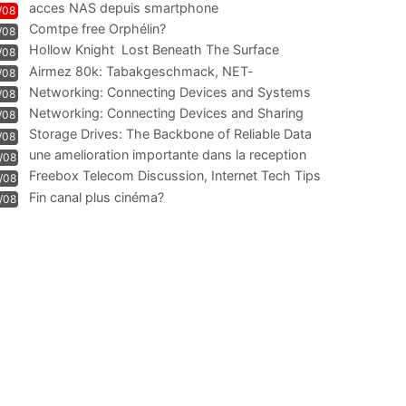
acces NAS depuis smartphone
/08
Comtpe free Orphélin?
/08
Hollow Knight  Lost Beneath The Surface
/08
Airmez 80k: Tabakgeschmack, NET-
/08
Technologie und Leistung im
Networking: Connecting Devices and Systems
/08
Networking: Connecting Devices and Sharing
/08
Information
Storage Drives: The Backbone of Reliable Data
/08
Management
une amelioration importante dans la reception
/08
WIFI
Freebox Telecom Discussion, Internet Tech Tips
/08
Communi
Fin canal plus cinéma?
/08