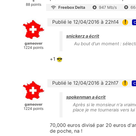
s
88 points
Freebox Delta
947 Mb/s
66
!
Publié le 12/04/2016 à 22h14
c
snickerz a écrit
gameover
Au bout d'un moment : sélecti
1224 points
+1
!
Publié le 12/04/2016 à 22h17
c
spokenman a écrit
gameover
Après si le monsieur n'a vraim
1224 points
place je me tournerais vers lui 
70,000 euros divisé par 20 euros d'a
de poche, na !