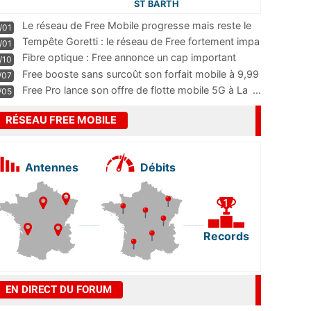
ST BARTH
Le réseau de Free Mobile progresse mais reste le
/01
m
...
Tempête Goretti : le réseau de Free fortement impa
/01
...
Fibre optique : Free annonce un cap important
/10
pass
...
Free booste sans surcoût son forfait mobile à 9,99
/07
...
Free Pro lance son offre de flotte mobile 5G à La
...
/05
RÉSEAU FREE MOBILE
Antennes
Débits
Records
EN DIRECT DU FORUM