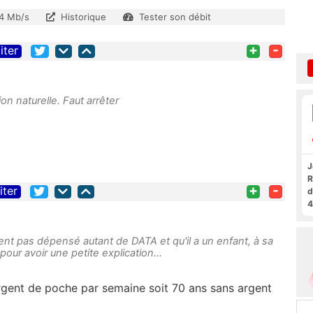
4 Mb/s
Historique
Tester son débit
+
-
iter
on naturelle. Faut arrêter
J
R
+
-
iter
d
4
ent pas dépensé autant de DATA et qu'il a un enfant, à sa
pour avoir une petite explication...
rgent de poche par semaine soit 70 ans sans argent