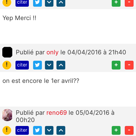
!
+
-
citer
Yep Merci !!
Publié
par
only
le 04/04/2016 à 21h40
!
+
-
citer
on est encore le 1er avril??
Publié
par
reno69
le 05/04/2016 à
00h20
!
+
-
citer