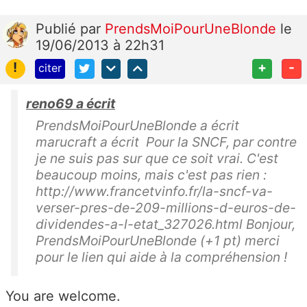
Publié
par
PrendsMoiPourUneBlonde
le
19/06/2013 à 22h31
!
+
-
citer
reno69 a écrit
PrendsMoiPourUneBlonde a écrit
marucraft a écrit Pour la SNCF, par contre
je ne suis pas sur que ce soit vrai. C'est
beaucoup moins, mais c'est pas rien :
http://www.francetvinfo.fr/la-sncf-va-
verser-pres-de-209-millions-d-euros-de-
dividendes-a-l-etat_327026.html Bonjour,
PrendsMoiPourUneBlonde (+1 pt) merci
pour le lien qui aide à la compréhension !
You are welcome.