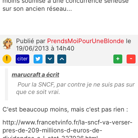
moins soumise à une concurrence sérieuse
sur son ancien réseau...
Publié
par
PrendsMoiPourUneBlonde
le
19/06/2013 à 14h40
!
+
-
citer
marucraft a écrit
Pour la SNCF, par contre je ne suis pas sur
que ce soit vrai.
C'est beaucoup moins, mais c'est pas rien :
http://www.francetvinfo.fr/la-sncf-va-verser-
pres-de-209-millions-d-euros-de-