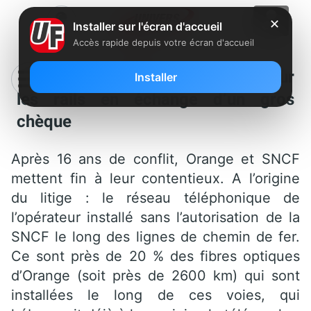
✕
Installer sur l'écran d'accueil
Accès rapide depuis votre écran d'accueil
Orange et la SNCF se remettent sur
Installer
les rails en échange d’un gros
chèque
Après 16 ans de conflit, Orange et SNCF
mettent fin à leur contentieux. A l’origine
du litige : le réseau téléphonique de
l’opérateur installé sans l’autorisation de la
SNCF le long des lignes de chemin de fer.
Ce sont près de 20 % des fibres optiques
d’Orange (soit près de 2600 km) qui sont
installées le long de ces voies, qui