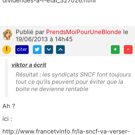
dividendes-a-l-etat_327026.html
Publié
par
PrendsMoiPourUneBlonde
le
19/06/2013 à 14h45
!
+
-
citer
viktor a écrit
Résultat : les syndicats SNCF font toujours
tout ce qu'ils peuvent pour éviter que la
boite ne devienne rentable
Ah ?
ici :
http://www.francetvinfo.fr/la-sncf-va-verser-