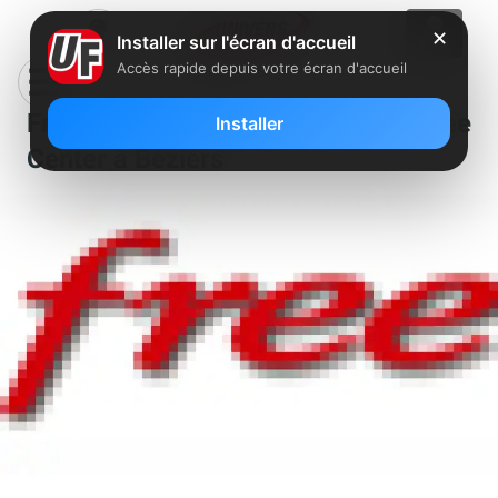
✕
Installer sur l'écran d'accueil
Accès rapide depuis votre écran d'accueil
Free recrute des conseillers Free
Installer
Center à Béziers