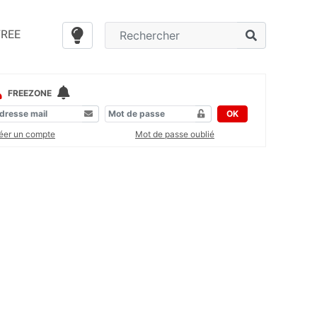
FREE
FREEZONE
OK
éer un compte
Mot de passe oublié