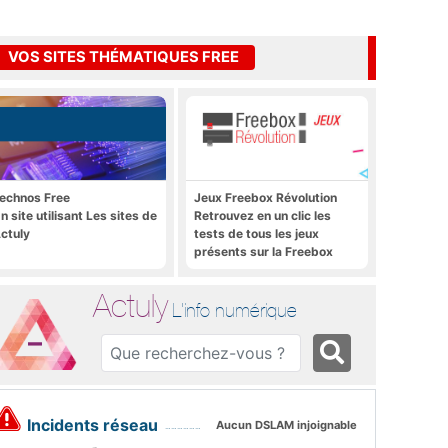
VOS SITES THÉMATIQUES FREE
echnos Free
Jeux Freebox Révolution
n site utilisant Les sites de
Retrouvez en un clic les
ctuly
tests de tous les jeux
présents sur la Freebox
Révolution, la box de Free
Actuly
L'info numérique
Incidents réseau
Aucun DSLAM injoignable