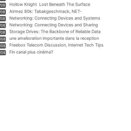
Hollow Knight  Lost Beneath The Surface
/08
Airmez 80k: Tabakgeschmack, NET-
/08
Technologie und Leistung im
Networking: Connecting Devices and Systems
/08
Networking: Connecting Devices and Sharing
/08
Information
Storage Drives: The Backbone of Reliable Data
/08
Management
une amelioration importante dans la reception
/08
WIFI
Freebox Telecom Discussion, Internet Tech Tips
/08
Communi
Fin canal plus cinéma?
/08