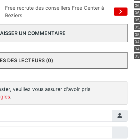
06
Free recrute des conseillers Free Center à
06
Béziers
05
05
 LAISSER UN COMMENTAIRE
05
04
04
03
S DES LECTEURS (0)
ster, veuillez vous assurer d'avoir pris
gles
.