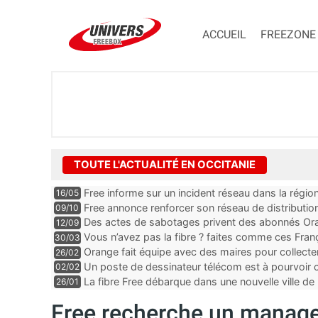
ACCUEIL
FREEZONE
TOUTE L'ACTUALITÉ EN OCCITANIE
Free informe sur un incident réseau dans la régio
16/05
Free annonce renforcer son réseau de distributi
09/10
Des actes de sabotages privent des abonnés Oran
12/09
et mobile, “c’est clairement quelqu’un qui est expe
Vous n’avez pas la fibre ? faites comme ces Fra
30/03
Orange fait équipe avec des maires pour collect
26/02
Un poste de dessinateur télécom est à pourvoir
02/02
Gard
La fibre Free débarque dans une nouvelle ville de 
26/01
Free recherche un manage