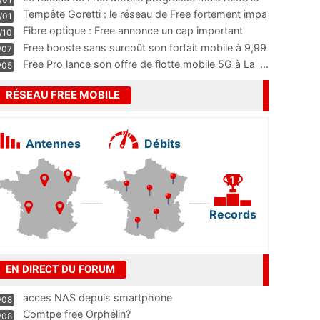
m
...
Tempête Goretti : le réseau de Free fortement impa
/01
...
Fibre optique : Free annonce un cap important
/10
pass
...
Free booste sans surcoût son forfait mobile à 9,99
/07
...
Free Pro lance son offre de flotte mobile 5G à La
...
/05
RÉSEAU FREE MOBILE
Antennes
Débits
Records
EN DIRECT DU FORUM
acces NAS depuis smartphone
/08
Comtpe free Orphélin?
/08