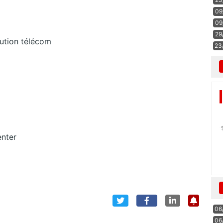
09
09
29
bution télécom
23
enter
06
06