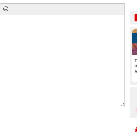
T
U
A