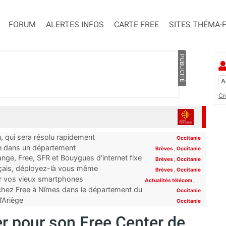
FORUM
ALERTES INFOS
CARTE FREE
SITES THÉMA-
PUBLICITÉ
Cr
n, qui sera résolu rapidement
Occitanie
on dans un département
Brèves
,
Occitanie
ge, Free, SFR et Bouygues d’internet fixe
Brèves
,
Occitanie
rt”
nçais, déployez-là vous même
Brèves
,
Occitanie
er vos vieux smartphones
Actualités télécom
,
Occitanie
 chez Free à Nîmes dans le département du
Occitanie
l’Ariège
Occitanie
r pour son Free Center de