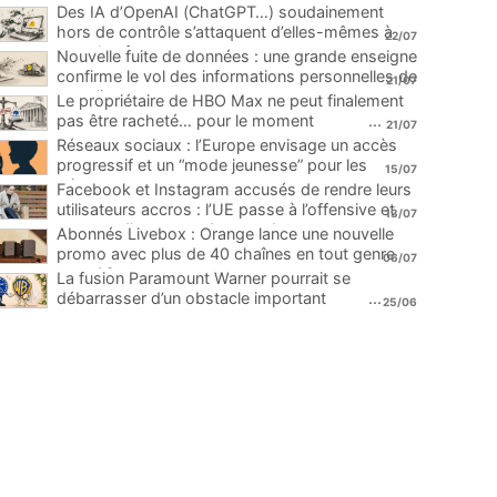
Des IA d’OpenAI (ChatGPT…) soudainement
hors de contrôle s’attaquent d’elles-mêmes à
22/07
une plateforme
...
Nouvelle fuite de données : une grande enseigne
confirme le vol des informations personnelles de
21/07
ses clients
...
Le propriétaire de HBO Max ne peut finalement
pas être racheté… pour le moment
...
21/07
Réseaux sociaux : l’Europe envisage un accès
progressif et un “mode jeunesse” pour les
15/07
mineurs
...
Facebook et Instagram accusés de rendre leurs
utilisateurs accros : l’UE passe à l’offensive et
13/07
menace d’une amende record
...
Abonnés Livebox : Orange lance une nouvelle
promo avec plus de 40 chaînes en tout genre
06/07
pour 1€
...
La fusion Paramount Warner pourrait se
débarrasser d’un obstacle important
...
25/06