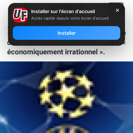
✕
Installer sur l'écran d'accueil
Accès rapide depuis votre écran d'accueil
Canal Plus : Al-Jazira sur le marché
Installer
des droits du Football est «
économiquement irrationnel ».