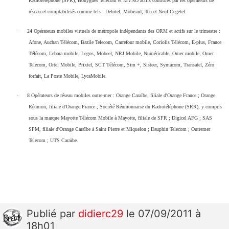
Radiotéléphone (SFR), Bouygues Telecom et MVNO actifs contrôlés par les opérateurs de
réseau et comptabilisés comme tels : Debitel, Mobisud, Ten et Neuf Cegetel.
·
24 Opérateurs mobiles virtuels de métropole indépendants des ORM et actifs sur le trimestre :
Afone, Auchan Télécom, Bazile Telecom, Carrefour mobile, Coriolis Télécom, E-plus, France
Télécom, Lebara mobile, Legos, Mobeel, NRJ Mobile, Numéricable, Omer mobile, Omer
Telecom, Ortel Mobile, Prixtel, SCT Télécom, Sim +, Sisteer, Symacom, Transatel, Zéro
forfait, La Poste Mobile, LycaMobile.
·
8 Opérateurs de réseau mobiles outre-mer : Orange Caraïbe, filiale d'Orange France ; Orange
Réunion, filiale d'Orange France ; Société Réunionnaise du Radiotéléphone (SRR), y compris
sous la marque Mayotte Télécom Mobile à Mayotte, filiale de SFR ; Digicel AFG ; SAS
SPM, filiale d'Orange Caraïbe à Saint Pierre et Miquelon ; Dauphin Telecom ; Outremer
Telecom ; UTS Caraïbe.
Publié
par
didierc29
le 07/09/2011 à
18h01