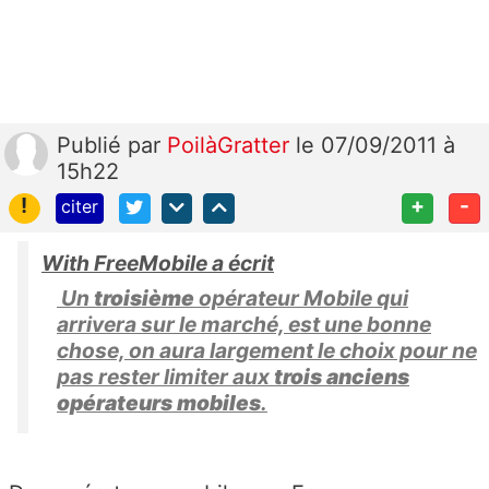
Publié
par
PoilàGratter
le 07/09/2011 à
15h22
!
+
-
citer
With FreeMobile a écrit
Un
troisième
opérateur Mobile qui
arrivera sur le marché, est une bonne
chose, on aura largement le choix pour ne
pas rester limiter aux
trois anciens
opérateurs mobiles
.