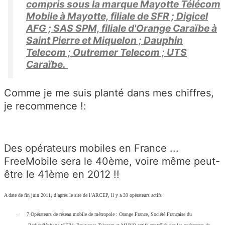
compris sous la marque Mayotte Télécom
Mobile à Mayotte, filiale de SFR ; Digicel
AFG ; SAS SPM, filiale d'Orange Caraïbe à
Saint Pierre et Miquelon ; Dauphin
Telecom ; Outremer Telecom ; UTS
Caraïbe.
Comme je me suis planté dans mes chiffres,
je recommence !:
Des opérateurs mobiles en France ...
FreeMobile sera le 40ème, voire même peut-
être le 41ème en 2012 !!
A date de fin juin 2011, d’après le site de l’ARCEP, il y a 39 opérateurs actifs :
·
7 Opérateurs de réseau mobile de métropole : Orange France, Société Française du