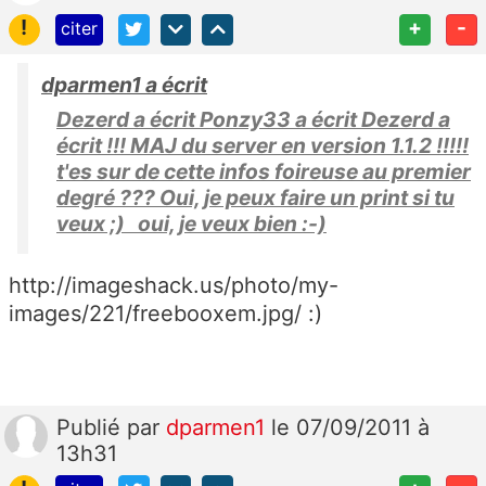
!
+
-
citer
dparmen1 a écrit
Dezerd a écrit Ponzy33 a écrit Dezerd a
écrit !!! MAJ du server en version 1.1.2 !!!!!
t'es sur de cette infos foireuse au premier
degré ??? Oui, je peux faire un print si tu
veux ;) oui, je veux bien :-)
http://imageshack.us/photo/my-
images/221/freebooxem.jpg/ :)
Publié
par
dparmen1
le 07/09/2011 à
13h31