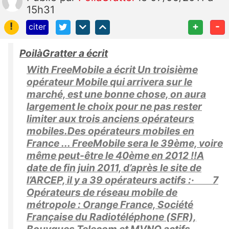
15h31
!
+
-
citer
PoilàGratter a écrit
With FreeMobile a écrit Un troisième
opérateur Mobile qui arrivera sur le
marché, est une bonne chose, on aura
largement le choix pour ne pas rester
limiter aux trois anciens opérateurs
mobiles.Des opérateurs mobiles en
France ... FreeMobile sera le 39ème, voire
même peut-être le 40ème en 2012 !!A
date de fin juin 2011, d’après le site de
l’ARCEP, il y a 39 opérateurs actifs :· 7
Opérateurs de réseau mobile de
métropole : Orange France, Société
Française du Radiotéléphone (SFR),
Bouygues Telecom et MVNO actifs