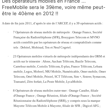
Des opérateurs mobiles en France ...
FreeMobile sera le 39ème, voire même peut-
être le 40ème en 2012 !!
A date de fin juin 2011, d’après le site de l’ARCEP, il y a 39 opérateurs actifs :
·
7 Opérateurs de réseau mobile de métropole : Orange France, Société
Française du Radiotéléphone (SFR), Bouygues Telecom et MVNO
actifs contrôlés par les opérateurs de réseau et comptabilisés comme
tels : Debitel, Mobisud, Ten et Neuf Cegetel.
·
23 Opérateurs mobiles virtuels de métropole indépendants des ORM et
actifs sur le trimestre : Afone, Auchan Télécom, Bazile Telecom,
Carrefour mobile, Coriolis Télécom, E-plus, France Télécom, Lebara
mobile, Legos, Mobeel, NRJ Mobile, Numéricable, Omer mobile, Omer
Telecom, Ortel Mobile, Prixtel, SCT Télécom, Sim +, Sisteer, Symacom,
Transatel, Zéro forfait, La Poste Mobile, LycaMobile.
·
8 Opérateurs de réseau mobiles outre-mer : Orange Caraïbe, filiale
d'Orange France ; Orange Réunion, filiale d'Orange France ; Société
Réunionnaise du Radiotéléphone (SRR), y compris sous la marque
Mayotte Télécom Mobile à Mayotte, filiale de SFR ; Digicel AFG ;