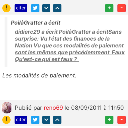
!
+
-
citer
PoilàGratter a écrit
didierc29 a écrit PoilàGratter a écritSans
surprise: Vu l'état des finances de la
Nation Vu que ces modalités de paiement
sont les mêmes que précédemment Faux
Qu'est-ce qui est faux ?
Les modalités de paiement.
Publié
par
reno69
le 08/09/2011 à 11h50
!
+
-
citer