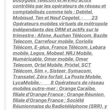
contrôlés par les opérateurs de réseau et
comptabilisés comme tels : Debitel,
Mobisud, Ten et Neuf Cegetel. · 23
Opérateurs mobiles virtuels de métropole
indépendants des ORM et actifs sur le
trimestre : Afone, Auchan Télécom, Bazile
Telecom, Carrefour mobile, Coriolis
Télécom, E-plus, France Télécom, Lebara
mobile, Legos, Mobeel, NRJ Mobile,
Numéricable, Omer mobile, Omer
Telecom, Ortel Mobile, Prixtel, SCT
Télécom, Sim +, Sisteer, Symacom,
Transatel, Zéro forfait, La Poste Mobile,
LycaMobile.· 8 Opérateurs de réseau
mobiles outre-mer : Orange Caraïbe,
filiale d'Orange France ; Orange Réunion,
filiale d'Orange France ; Société
Réunionnaise du Radiotéléphone (SRR), y