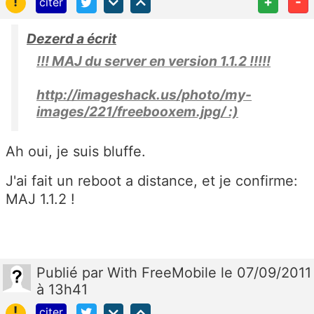
!
+
-
citer
Dezerd a écrit
!!! MAJ du server en version 1.1.2 !!!!!
http://imageshack.us/photo/my-
images/221/freebooxem.jpg/ :)
Ah oui, je suis bluffe.
J'ai fait un reboot a distance, et je confirme:
MAJ 1.1.2 !
Publié
par
With FreeMobile
le 07/09/2011
à 13h41
!
citer