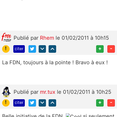
Publié
par
Rhem
le 01/02/2011 à 10h15
!
+
-
citer
La FDN, toujours à la pointe ! Bravo à eux !
Publié
par
mr.tux
le 01/02/2011 à 10h25
!
+
-
citer
Belle initiative de la FDN,
si seulement