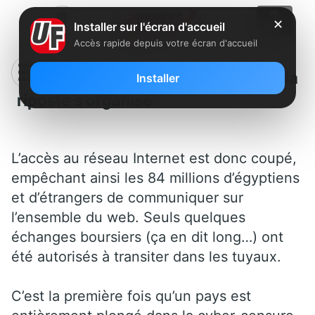
✕
Installer sur l'écran d'accueil
Accès rapide depuis votre écran d'accueil
Black out sur le web en Egypte, la
Installer
riposte s’organise
L’accès au réseau Internet est donc coupé,
empêchant ainsi les 84 millions d’égyptiens
et d’étrangers de communiquer sur
l’ensemble du web. Seuls quelques
échanges boursiers (ça en dit long…) ont
été autorisés à transiter dans les tuyaux.
C’est la première fois qu’un pays est