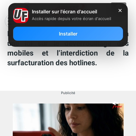
✕
Installer sur l'écran d'accueil
Accès rapide depuis votre écran d'accueil
Le sénateur Daniel Marsin proposera
Installer
une loi sur le déverrouillage des
mobiles et l’interdiction de la
surfacturation des hotlines.
Publicité