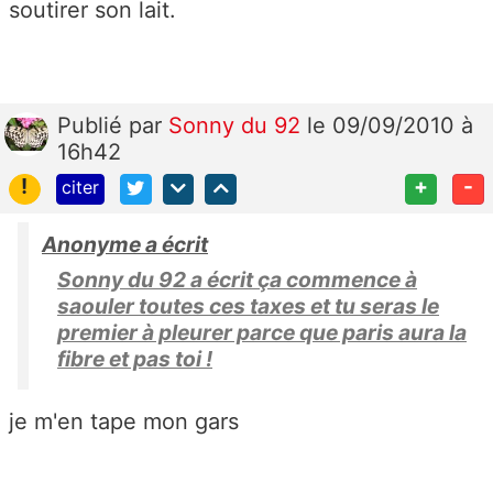
soutirer son lait.
Publié
par
Sonny du 92
le 09/09/2010 à
16h42
!
+
-
citer
Anonyme a écrit
Sonny du 92 a écrit ça commence à
saouler toutes ces taxes et tu seras le
premier à pleurer parce que paris aura la
fibre et pas toi !
je m'en tape mon gars