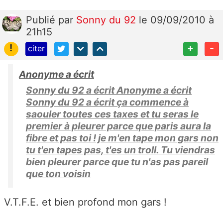
Publié
par
Sonny du 92
le 09/09/2010 à
21h15
!
+
-
citer
Anonyme a écrit
Sonny du 92 a écrit Anonyme a écrit
Sonny du 92 a écrit ça commence à
saouler toutes ces taxes et tu seras le
premier à pleurer parce que paris aura la
fibre et pas toi ! je m'en tape mon gars non
tu t'en tapes pas, t'es un troll. Tu viendras
bien pleurer parce que tu n'as pas pareil
que ton voisin
V.T.F.E. et bien profond mon gars !