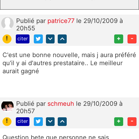
Publié
par
patrice77
le 29/10/2009 à
20h55
!
+
-
citer
C'est une bonne nouvelle, mais j aura préféré
qu'il y ai d'autres prestataire.. Le meilleur
aurait gagné
Publié
par
schmeuh
le 29/10/2009 à
20h57
!
+
-
citer
Question bete que personne ne sais