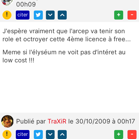
00h09
!
+
-
citer
J'espère vraiment que l'arcep va tenir son
role et octroyer cette 4ème licence à free...
Meme si l'élyséum ne voit pas d'intéret au
low cost !!!
Publié
par
TraXiR
le 30/10/2009 à 00h17
!
+
-
citer