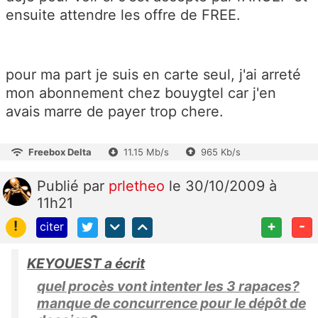
ensuite attendre les offre de FREE.
pour ma part je suis en carte seul, j'ai arreté
mon abonnement chez bouygtel car j'en
avais marre de payer trop chere.
Freebox Delta
11.15 Mb/s
965 Kb/s
Publié
par
prletheo
le 30/10/2009 à
11h21
!
+
-
citer
KEYOUEST a écrit
quel procès vont intenter les 3 rapaces?
manque de concurrence pour le dépôt de