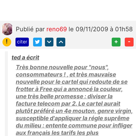
Publié
par
reno69
le 09/11/2009 à 01h58
!
+
-
citer
ted a écrit
Très bonne nouvelle pour "nous",
consommateurs ! , et très mauvaise
nouvelle pour le cartel qui redoute de se
frotter à Free qui a annoncé la couleur,
une très belle promesse : diviser la
facture telecom par 2. Le cartel aurait
plutôt préféré un 4e mouton, genre virgin,
susceptible d'appliquer la régle suprême
du milieu : entente commune pour infliger
aux français les tarifs les plus