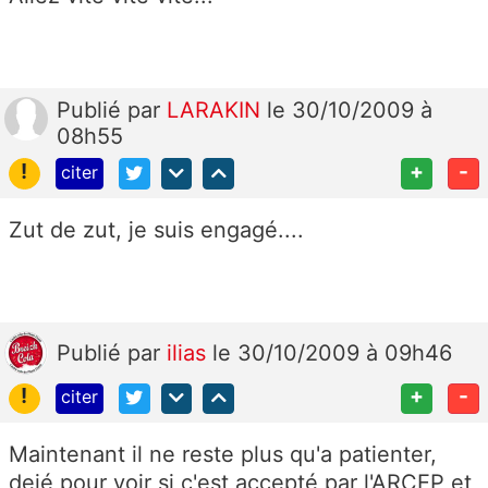
Publié
par
LARAKIN
le 30/10/2009 à
08h55
!
+
-
citer
Zut de zut, je suis engagé....
Publié
par
ilias
le 30/10/2009 à 09h46
!
+
-
citer
Maintenant il ne reste plus qu'a patienter,
dejé pour voir si c'est accepté par l'ARCEP et