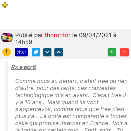
Publié
par
thorontor
le 09/04/2021 à
14h59
!
+
-
citer
Rx a écrit
Comme nous au depart, c'etait free ou rien
d'autre, pour ces tarifs, ces nouveatés
technologique mis en avant.. C'etait free il
y a 10 ans... Mais quand ils vont
s'appercevoir, comme nous que free n'est
plus ca... La boite est comparable a toutes
celle qui propise internet en France.. Voir a
la traine sur certain truc... Sniff, sniff... Tu