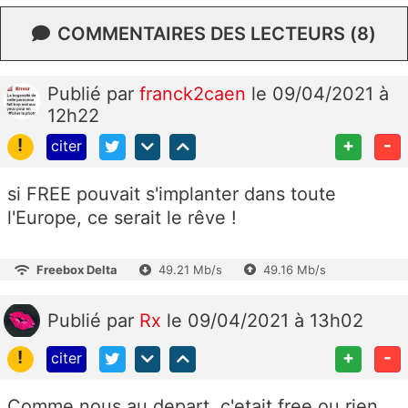
COMMENTAIRES DES LECTEURS (8)
Publié
par
franck2caen
le 09/04/2021 à
12h22
!
+
-
citer
si FREE pouvait s'implanter dans toute
l'Europe, ce serait le rêve !
Freebox Delta
49.21 Mb/s
49.16 Mb/s
Publié
par
Rx
le 09/04/2021 à 13h02
!
+
-
citer
Comme nous au depart, c'etait free ou rien