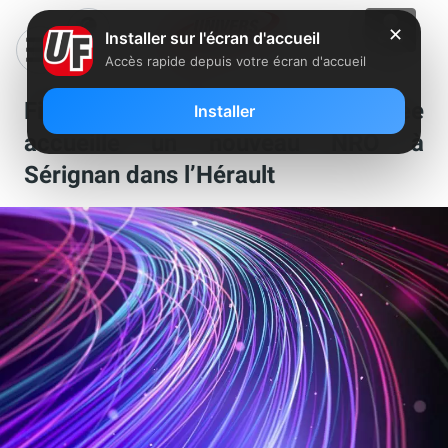
✕
Installer sur l'écran d'accueil
Accès rapide depuis votre écran d'accueil
Fibre : le réseau FTTH de Free
Installer
accueille un nouveau NRO à
Sérignan dans l’Hérault