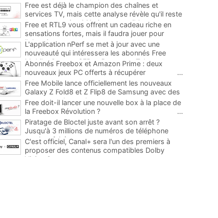
Free est déjà le champion des chaînes et
services TV, mais cette analyse révèle qu'il reste
encore au moins 141 ajouts possibles
...
Free et RTL9 vous offrent un cadeau riche en
sensations fortes, mais il faudra jouer pour
l'obtenir
...
L'application nPerf se met à jour avec une
nouveauté qui intéressera les abonnés Free
Mobile, Orange, SFR et Bouygues Telecom
...
Abonnés Freebox et Amazon Prime : deux
nouveaux jeux PC offerts à récupérer
...
Free Mobile lance officiellement les nouveaux
Galaxy Z Fold8 et Z Flip8 de Samsung avec des
promos et des cadeaux
...
Free doit-il lancer une nouvelle box à la place de
la Freebox Révolution ?
...
Piratage de Bloctel juste avant son arrêt ?
Jusqu'à 3 millions de numéros de téléphone
auraient fuité
...
C'est officiel, Canal+ sera l'un des premiers à
proposer des contenus compatibles Dolby
Vision 2
...