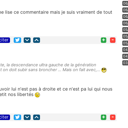
06
06
ime lise ce commentaire mais je suis vraiment de tout
06
06
05
05
+
-
citer
05
04
04
03
te, la descendance ultra gauche de la génération
t on doit subir sans broncher ... Mais on fait avec,...
ir lui n'est pas à droite et ce n'est pa lui qui nous
etit nos libertés
+
-
citer