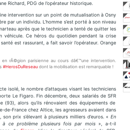
hane Richard, PDG de l’opérateur historique.
leine intervention sur un point de mutualisation à Osny
ière par un individu. L’homme s’est porté à son niveau
marteau après que le technicien a tenté de quitter les
 véhicule. Ce héros du quotidien pendant la crise
 santé est rassurant, a fait savoir l’opérateur. Orange
en rÃ©gion parisienne au cours dâ€™une intervention.
os
#HerosDuReseau
dont la mobilisation est remarquable !
cte isolé, le nombre d’attaques visant les techniciens
orte Le Figaro. Fin décembre, deux salariés de SFR
ne (93), alors qu’ils rénovaient des équipements de
Île-de-France chez Altice, les agresseurs avaient dans
, son prix s’élevant à plusieurs milliers d’euros. «
En
és à ce problème plusieurs fois par mois
», a-t-il