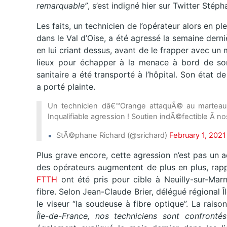
remarquable”
, s’est indigné hier sur Twitter Stép
Les faits, un technicien de l’opérateur alors en p
dans le Val d’Oise, a été agressé la semaine dern
en lui criant dessus, avant de le frapper avec un 
lieux pour échapper à la menace à bord de son
sanitaire a été transporté à l’hôpital. Son état de
a porté plainte.
Un technicien dâ€™Orange attaquÃ© au marteau 
Inqualifiable agression ! Soutien indÃ©fectible Ã n
StÃ©phane Richard (@srichard)
February 1, 2021
Plus grave encore, cette agression n’est pas un a
des opérateurs augmentent de plus en plus, rapp
FTTH
ont été pris pour cible à Neuilly-sur-Mar
fibre. Selon Jean-Claude Brier, délégué régional 
le viseur “la soudeuse à fibre optique”. La raison
Île-de-France, nos techniciens sont confront