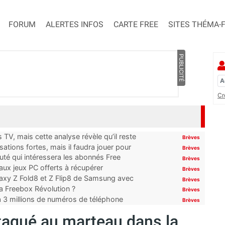
FORUM
ALERTES INFOS
CARTE FREE
SITES THÉMA-
PUBLICITÉ
Cr
TV, mais cette analyse révèle qu’il reste
Brèves
ations fortes, mais il faudra jouer pour
Brèves
uté qui intéressera les abonnés Free
Brèves
x jeux PC offerts à récupérer
Brèves
laxy Z Fold8 et Z Flip8 de Samsung avec
Brèves
 la Freebox Révolution ?
Brèves
’à 3 millions de numéros de téléphone
Brèves
taqué au marteau dans la