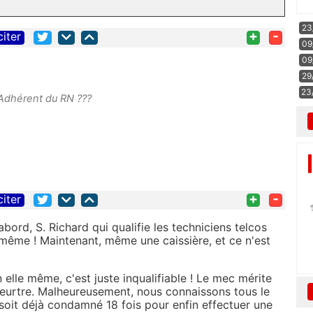
23
+
-
citer
09
09
29
23
 Adhérent du RN ???
+
-
citer
abord, S. Richard qui qualifie les techniciens telcos
même ! Maintenant, même une caissière, et ce n'est
 elle même, c'est juste inqualifiable ! Le mec mérite
eurtre. Malheureusement, nous connaissons tous le
'il soit déjà condamné 18 fois pour enfin effectuer une