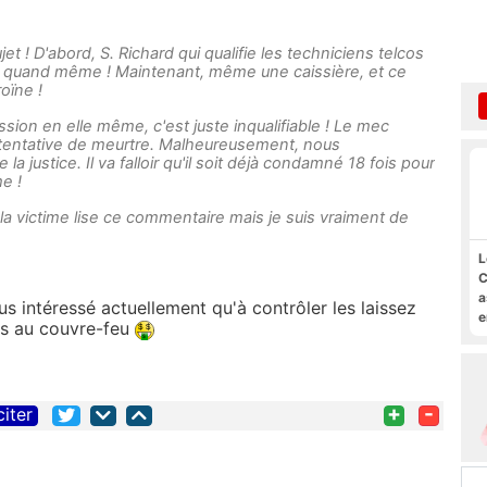
et ! D'abord, S. Richard qui qualifie les techniciens telcos
r quand même ! Maintenant, même une caissière, et ce
oïne !
sion en elle même, c'est juste inqualifiable ! Le mec
tentative de meurtre. Malheureusement, nous
a justice. Il va falloir qu'il soit déjà condamné 18 fois pour
e !
la victime lise ce commentaire mais je suis vraiment de
L
C
a
lus intéressé actuellement qu'à contrôler les laissez
e
ats au couvre-feu
s
M
+
-
citer