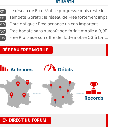
ST BARTH
Le réseau de Free Mobile progresse mais reste le
/01
m
...
Tempête Goretti : le réseau de Free fortement impa
/01
...
Fibre optique : Free annonce un cap important
/10
pass
...
Free booste sans surcoût son forfait mobile à 9,99
/07
...
Free Pro lance son offre de flotte mobile 5G à La
...
/05
RÉSEAU FREE MOBILE
Antennes
Débits
Records
EN DIRECT DU FORUM