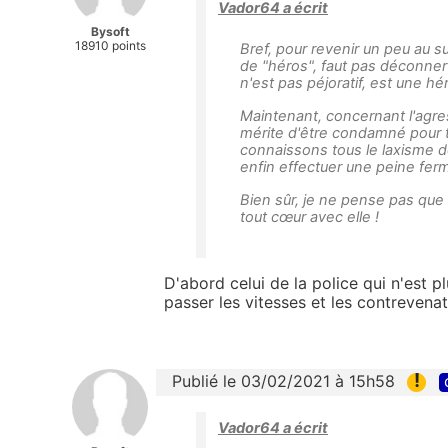
Vador64 a écrit
Bysoft
18910 points
Bref, pour revenir un peu au suj
de "héros", faut pas déconne
n'est pas péjoratif, est une hér
Maintenant, concernant l'agres
mérite d'être condamné pour 
connaissons tous le laxisme de l
enfin effectuer une peine ferm
Bien sûr, je ne pense pas que 
tout cœur avec elle !
D'abord celui de la police qui n'est p
passer les vitesses et les contreven
!
Publié le 03/02/2021 à 15h58
Vador64 a écrit