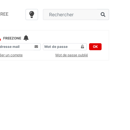
FREE
FREEZONE
OK
éer un compte
Mot de passe oublié