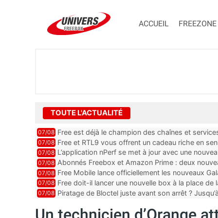
ACCUEIL
FREEZONE
TOUTE L'ACTUALITÉ
Free est déjà le champion des chaînes et services 
07/08
encore au moin...
Free et RTL9 vous offrent un cadeau riche en sens
07/08
l’obtenir
L’application nPerf se met à jour avec une nouvea
07/08
Mobile, Orange, SFR ...
Abonnés Freebox et Amazon Prime : deux nouveau
07/08
Free Mobile lance officiellement les nouveaux Ga
07/08
des promos et des cadeaux
Free doit-il lancer une nouvelle box à la place de
07/08
Piratage de Bloctel juste avant son arrêt ? Jusqu
07/08
auraient fuité
Un technicien d’Orange at