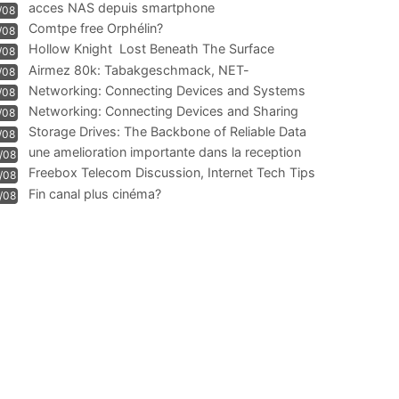
acces NAS depuis smartphone
/08
Comtpe free Orphélin?
/08
Hollow Knight  Lost Beneath The Surface
/08
Airmez 80k: Tabakgeschmack, NET-
/08
Technologie und Leistung im
Networking: Connecting Devices and Systems
/08
Networking: Connecting Devices and Sharing
/08
Information
Storage Drives: The Backbone of Reliable Data
/08
Management
une amelioration importante dans la reception
/08
WIFI
Freebox Telecom Discussion, Internet Tech Tips
/08
Communi
Fin canal plus cinéma?
/08