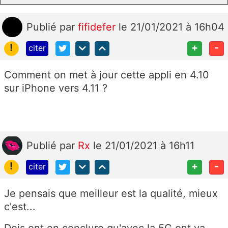
Publié
par
fifidefer
le 21/01/2021 à 16h04
!
+
-
citer
Comment on met à jour cette appli en 4.10
sur iPhone vers 4.11 ?
Publié
par
Rx
le 21/01/2021 à 16h11
!
+
-
citer
Je pensais que meilleur est la qualité, mieux
c'est...
Dois ont en conclure qu'avec la 5G ont va