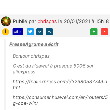
Publié
par
chrispas
le 20/01/2021 à 15h18
!
+
-
citer
PresseAgrume a écrit
Bonjour chrispas,
C'est du Huawei à presque 500€ sur
aliexpress
https://fr.aliexpress.com/i/32980537749.h
tml
https://consumer.huawei.com/en/routers/5
g-cpe-win/