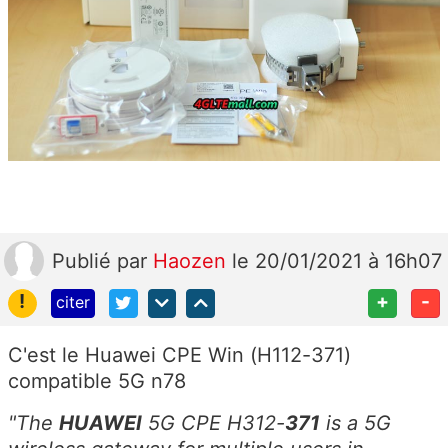
Publié
par
Haozen
le 20/01/2021 à 16h07
!
+
-
citer
C'est le Huawei CPE Win (H112-371)
compatible 5G n78
"
The
HUAWEI
5G CPE H312-
371
is a 5G