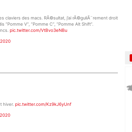
s claviers des macs. RÃ©sultat, j’ai rÃ©guliÃ¨rement droit
dis “Pomme V”, “Pomme C”, “Pomme Alt Shift”.
ancs.
pic.twitter.com/VtBvo3eNBu
 2020
t hiver.
pic.twitter.com/Kz9kJ6yUnf
 2020