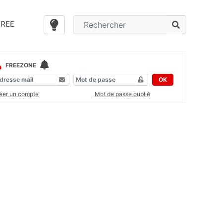
FREE
FREEZONE
OK
éer un compte
Mot de passe oublié