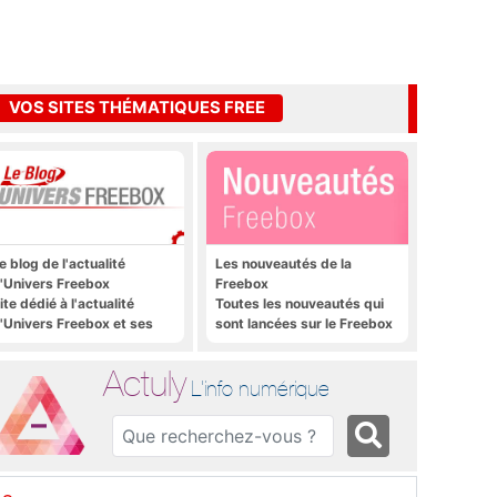
VOS SITES THÉMATIQUES FREE
e blog de l'actualité
Les nouveautés de la
'Univers Freebox
Freebox
ite dédié à l'actualité
Toutes les nouveautés qui
'Univers Freebox et ses
sont lancées sur le Freebox
pplications mobiles, aux
Révolution, Freebox Mini 4K
orums, aux sites
et Freebox Crystal
Actuly
hématiques Actuly, à
L'info numérique
reezone, etc.