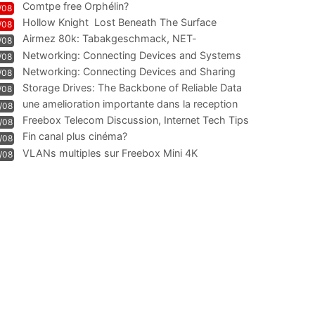
Comtpe free Orphélin?
/08
Hollow Knight  Lost Beneath The Surface
/08
Airmez 80k: Tabakgeschmack, NET-
/08
Technologie und Leistung im
Networking: Connecting Devices and Systems
/08
Networking: Connecting Devices and Sharing
/08
Information
Storage Drives: The Backbone of Reliable Data
/08
Management
une amelioration importante dans la reception
/08
WIFI
Freebox Telecom Discussion, Internet Tech Tips
/08
Communi
Fin canal plus cinéma?
/08
VLANs multiples sur Freebox Mini 4K
/08