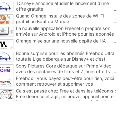
Disney+ annonce étudier le lancement d'une
offre gratuite
...
Quand Orange installe des zones de Wi-Fi
gratuit au Bout du Monde
...
La nouvelle application Freenetic prépare son
arrivée sur Android et iPhone pour les abonnés
Freebox, testez la
...
Orange mise sur une nouvelle pépite de l'IA
...
Bonne surprise pour les abonnés Freebox Ultra,
toute la Liga débarque sur Disney+ et c'est
inclus
...
Sony Pictures Core débarque sur Prime Video
avec des centaines de films et 7 jours offerts
...
Freebox : vous payez peut-être pour rien, voici
comment retrouver et supprimer vos
abonnements TV oubliés
...
Ca s'est passé chez Free et dans les télécoms :
Free dénonce et agit, un nouvel appareil pointe
le bout de son nez chez des abonnés Freebox...
...