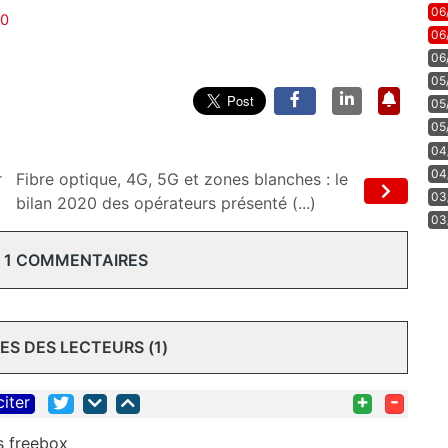
06
20
06
06
05
05
05
04
04
r
Fibre optique, 4G, 5G et zones blanches : le
03
bilan 2020 des opérateurs présenté (...)
03
 1 COMMENTAIRES
S DES LECTEURS (1)
+
-
citer
s freebox