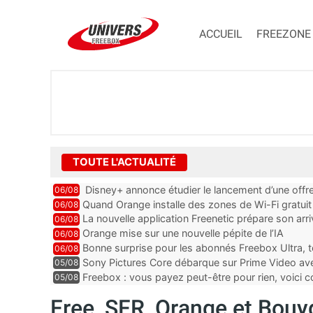
ACCUEIL
FREEZONE
TOUTE L'ACTUALITÉ
Disney+ annonce étudier le lancement d’une offre
06/08
Quand Orange installe des zones de Wi-Fi gratui
06/08
La nouvelle application Freenetic prépare son arr
06/08
abonnés Freebox, testez la
Orange mise sur une nouvelle pépite de l’IA
06/08
Bonne surprise pour les abonnés Freebox Ultra, t
06/08
inclus
Sony Pictures Core débarque sur Prime Video avec
05/08
Freebox : vous payez peut-être pour rien, voici
05/08
abonnements TV oubliés
Free, SFR, Orange et Bouyg