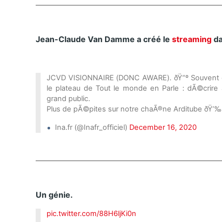
Jean-Claude Van Damme a créé le
streaming
da
JCVD VISIONNAIRE (DONC AWARE). ðŸ“º Souvent obj
le plateau de Tout le monde en Parle : dÃ©crir
grand public.
Plus de pÃ©pites sur notre chaÃ®ne Arditube ðŸ’
Ina.fr (@Inafr_officiel)
December 16, 2020
Un génie.
pic.twitter.com/88H6ljKi0n