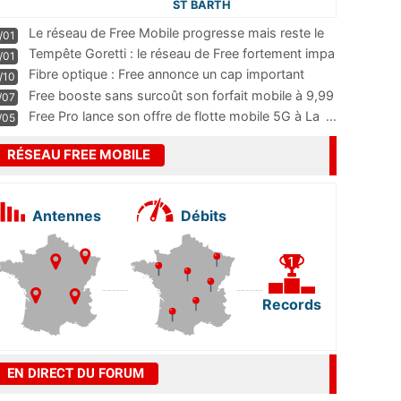
ST BARTH
Le réseau de Free Mobile progresse mais reste le
/01
m
...
Tempête Goretti : le réseau de Free fortement impa
/01
...
Fibre optique : Free annonce un cap important
/10
pass
...
Free booste sans surcoût son forfait mobile à 9,99
/07
...
Free Pro lance son offre de flotte mobile 5G à La
...
/05
RÉSEAU FREE MOBILE
Antennes
Débits
Records
EN DIRECT DU FORUM