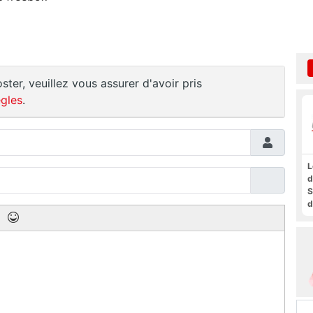
ster, veuillez vous assurer d'avoir pris
gles
.
L
d
S
d
a
f
t
F