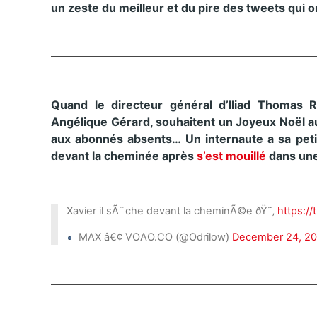
un zeste du meilleur et du pire des tweets qui o
Quand le directeur général d’Iliad Thomas Re
Angélique Gérard, souhaitent un Joyeux Noël au
aux abonnés absents… Un internaute a sa petit
devant la cheminée après
s’est mouillé
dans une 
Xavier il sÃ¨che devant la cheminÃ©e ðŸ˜‚
https:/
MAX â€¢ VOAO.CO (@Odrilow)
December 24, 2