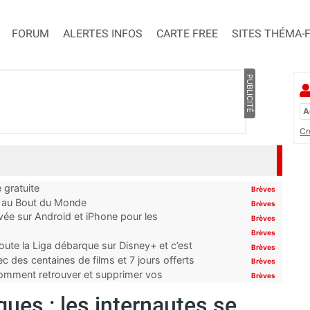
FORUM
ALERTES INFOS
CARTE FREE
SITES THÉMA-
PUBLICITÉ
Cr
 gratuite
Brèves
t au Bout du Monde
Brèves
ivée sur Android et iPhone pour les
Brèves
Brèves
oute la Liga débarque sur Disney+ et c’est
Brèves
 des centaines de films et 7 jours offerts
Brèves
 comment retrouver et supprimer vos
Brèves
ues : les internautes se