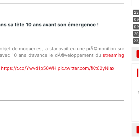
23
09
ns sa tête 10 ans avant son émergence !
09
29
23
et de moqueries, la star avait eu une prÃ©monition sur
e avec 10 ans d’avance le dÃ©veloppement du
streaming
‰
https://t.co/Ywvd1p50WH
pic.twitter.com/fKt62yNIax