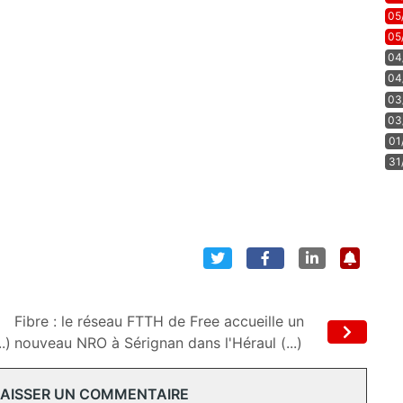
05
05
04
04
03
03
01
31
Fibre : le réseau FTTH de Free accueille un
.)
nouveau NRO à Sérignan dans l'Héraul (...)
 LAISSER UN COMMENTAIRE