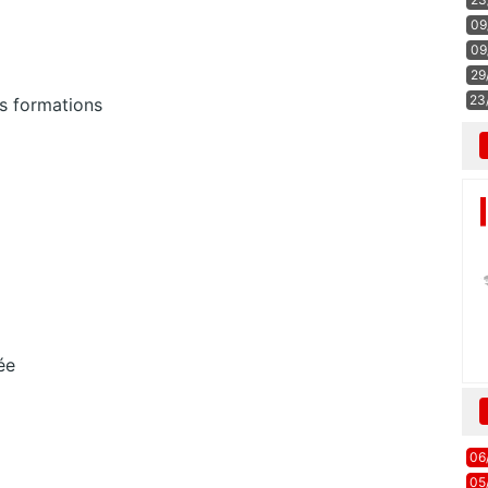
09
09
29
23
es formations
ée
06
05