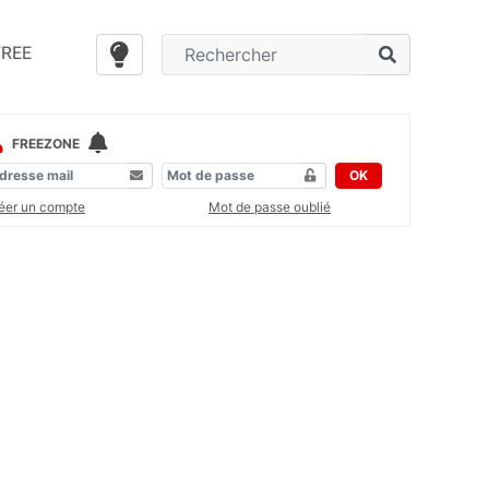
FREE
FREEZONE
OK
éer un compte
Mot de passe oublié