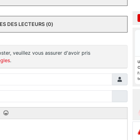
S DES LECTEURS (0)
ster, veuillez vous assurer d'avoir pris
gles
.
U
C
l
t