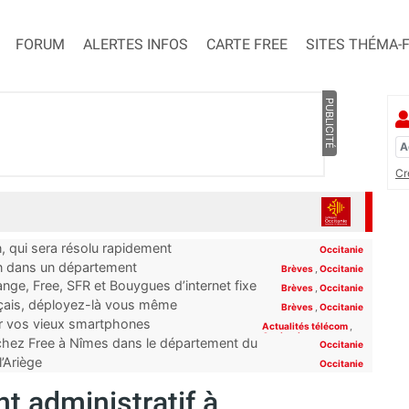
FORUM
ALERTES INFOS
CARTE FREE
SITES THÉMA-
PUBLICITÉ
Cr
n, qui sera résolu rapidement
Occitanie
on dans un département
Brèves
,
Occitanie
ge, Free, SFR et Bouygues d’internet fixe
Brèves
,
Occitanie
rt”
nçais, déployez-là vous même
Brèves
,
Occitanie
er vos vieux smartphones
Actualités télécom
,
Occitanie
 chez Free à Nîmes dans le département du
Occitanie
l’Ariège
Occitanie
t administratif à