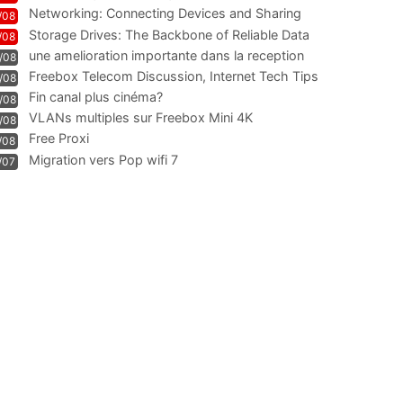
Networking: Connecting Devices and Sharing
/08
Information
Storage Drives: The Backbone of Reliable Data
/08
Management
une amelioration importante dans la reception
/08
WIFI
Freebox Telecom Discussion, Internet Tech Tips
/08
Communi
Fin canal plus cinéma?
/08
VLANs multiples sur Freebox Mini 4K
/08
Free Proxi
/08
Migration vers Pop wifi 7
/07