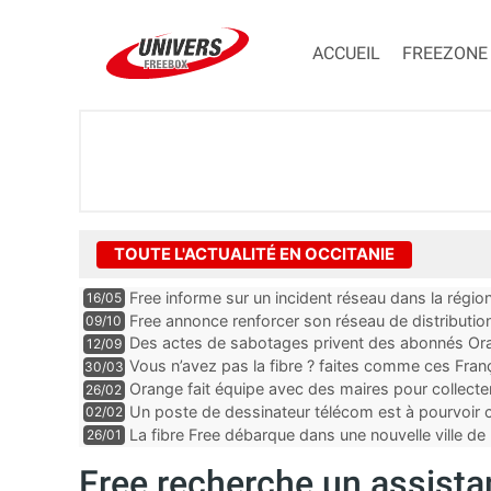
ACCUEIL
FREEZONE
TOUTE L'ACTUALITÉ EN OCCITANIE
Free informe sur un incident réseau dans la régio
16/05
Free annonce renforcer son réseau de distributi
09/10
Des actes de sabotages privent des abonnés Oran
12/09
et mobile, “c’est clairement quelqu’un qui est expe
Vous n’avez pas la fibre ? faites comme ces Fra
30/03
Orange fait équipe avec des maires pour collect
26/02
Un poste de dessinateur télécom est à pourvoir
02/02
Gard
La fibre Free débarque dans une nouvelle ville de 
26/01
Free recherche un assistan