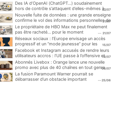
Des IA d’OpenAI (ChatGPT…) soudainement
hors de contrôle s’attaquent d’elles-mêmes à
22/07
une plateforme
...
Nouvelle fuite de données : une grande enseigne
confirme le vol des informations personnelles de
21/07
ses clients
...
Le propriétaire de HBO Max ne peut finalement
pas être racheté… pour le moment
...
21/07
Réseaux sociaux : l’Europe envisage un accès
progressif et un “mode jeunesse” pour les
15/07
mineurs
...
Facebook et Instagram accusés de rendre leurs
utilisateurs accros : l’UE passe à l’offensive et
13/07
menace d’une amende record
...
Abonnés Livebox : Orange lance une nouvelle
promo avec plus de 40 chaînes en tout genre
06/07
pour 1€
...
La fusion Paramount Warner pourrait se
débarrasser d’un obstacle important
...
25/06