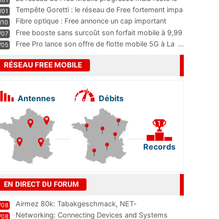
m
...
Tempête Goretti : le réseau de Free fortement impa
/01
...
Fibre optique : Free annonce un cap important
/10
pass
...
Free booste sans surcoût son forfait mobile à 9,99
/07
...
Free Pro lance son offre de flotte mobile 5G à La
...
/05
RÉSEAU FREE MOBILE
Antennes
Débits
Records
EN DIRECT DU FORUM
Airmez 80k: Tabakgeschmack, NET-
/08
Technologie und Leistung im
Networking: Connecting Devices and Systems
/08