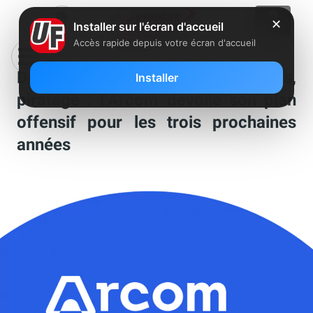
✕
Installer sur l'écran d'accueil
Accès rapide depuis votre écran d'accueil
Désinformation, plateformes,
Installer
piratage : l’Arcom dévoile son plan
offensif pour les trois prochaines
années