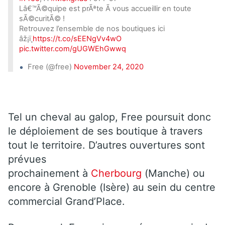
Lâ€™Ã©quipe est prÃªte Ã vous accueillir en toute
sÃ©curitÃ© !
Retrouvez l’ensemble de nos boutiques ici
âž¡ï¸
https://t.co/sEENgVv4wO
pic.twitter.com/gUGWEhGwwq
Free (@free)
November 24, 2020
Tel un cheval au galop, Free poursuit donc
le déploiement de ses boutique à travers
tout le territoire. D’autres ouvertures sont
prévues
prochainement à
Cherbourg
(Manche) ou
encore à Grenoble (Isère) au sein du centre
commercial Grand’Place.