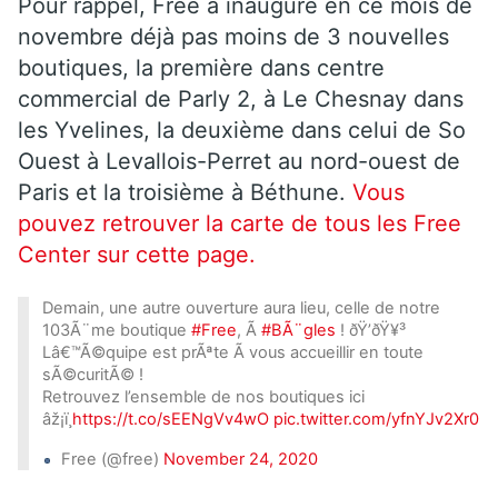
Pour rappel, Free a inauguré en ce mois de
novembre déjà pas moins de 3 nouvelles
boutiques, la première dans centre
commercial de Parly 2, à Le Chesnay dans
les Yvelines, la deuxième dans celui de So
Ouest à Levallois-Perret au nord-ouest de
Paris et la troisième à Béthune.
Vous
pouvez retrouver la carte de tous les Free
Center sur cette page.
Demain, une autre ouverture aura lieu, celle de notre
103Ã¨me boutique
#Free
, Ã
#BÃ¨gles
! ðŸ’ðŸ¥³
Lâ€™Ã©quipe est prÃªte Ã vous accueillir en toute
sÃ©curitÃ© !
Retrouvez l’ensemble de nos boutiques ici
âž¡ï¸
https://t.co/sEENgVv4wO
pic.twitter.com/yfnYJv2Xr0
Free (@free)
November 24, 2020