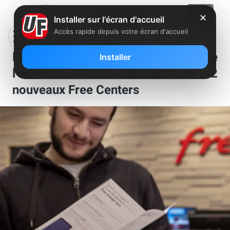
✕
Installer sur l'écran d'accueil
Accès rapide depuis votre écran d'accueil
Free ne s’arrête plus et annonce
Installer
l’ouverture dès demain de 2
nouveaux Free Centers