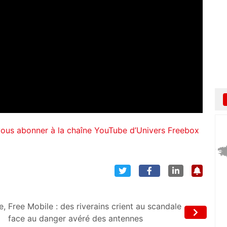
vous abonner à la chaîne YouTube d’Univers Freebox
e,
Free Mobile : des riverains crient au scandale
face au danger avéré des antennes