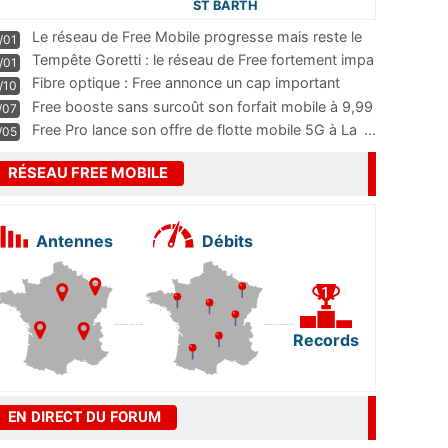
ST BARTH
Le réseau de Free Mobile progresse mais reste le
/01
m
...
Tempête Goretti : le réseau de Free fortement impa
/01
...
Fibre optique : Free annonce un cap important
/10
pass
...
Free booste sans surcoût son forfait mobile à 9,99
/07
...
Free Pro lance son offre de flotte mobile 5G à La
...
/05
RÉSEAU FREE MOBILE
Antennes
Débits
Records
EN DIRECT DU FORUM