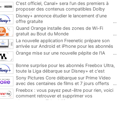
C'est officiel, Canal+ sera l'un des premiers à
proposer des contenus compatibles Dolby
Vision 2
...
Disney+ annonce étudier le lancement d'une
offre gratuite
...
Quand Orange installe des zones de Wi-Fi
gratuit au Bout du Monde
...
La nouvelle application Freenetic prépare son
arrivée sur Android et iPhone pour les abonnés
Freebox, testez la
...
Orange mise sur une nouvelle pépite de l'IA
...
Bonne surprise pour les abonnés Freebox Ultra,
toute la Liga débarque sur Disney+ et c'est
inclus
...
Sony Pictures Core débarque sur Prime Video
avec des centaines de films et 7 jours offerts
...
Freebox : vous payez peut-être pour rien, voici
comment retrouver et supprimer vos
abonnements TV oubliés
...