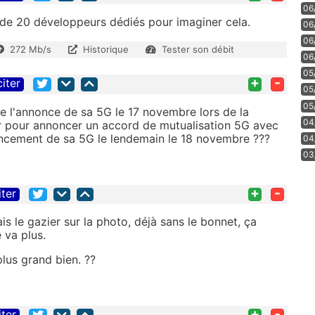
06
 de 20 développeurs dédiés pour imaginer cela.
06
06
272 Mb/s
Historique
Tester son débit
06
05
+
-
citer
05
05
ire l'annonce de sa 5G le 17 novembre lors de la
04
ter pour annoncer un accord de mutualisation 5G avec
 lancement de sa 5G le lendemain le 18 novembre ???
04
03
+
-
iter
mais le gazier sur la photo, déjà sans le bonnet, ça
e va plus.
plus grand bien. ??
+
-
iter