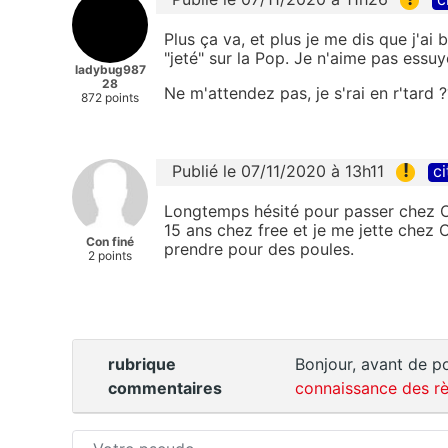
Plus ça va, et plus je me dis que j'ai
"jeté" sur la Pop. Je n'aime pas essuyer
ladybug987
28
Ne m'attendez pas, je s'rai en r'tard ?
872 points
!
Publié le 07/11/2020 à 13h11
ci
Longtemps hésité pour passer chez Or
15 ans chez free et je me jette chez
Con finé
prendre pour des poules.
2 points
rubrique
Bonjour, avant de po
commentaires
connaissance des rè