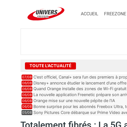
ACCUEIL
FREEZONE
TOUTE L'ACTUALITÉ
C’est officiel, Canal+ sera l’un des premiers à 
07/08
Vision 2
Disney+ annonce étudier le lancement d’une offre 
06/08
Quand Orange installe des zones de Wi-Fi gratui
06/08
La nouvelle application Freenetic prépare son arr
06/08
abonnés Freebox, testez la
Orange mise sur une nouvelle pépite de l’IA
06/08
Bonne surprise pour les abonnés Freebox Ultra, t
06/08
inclus
Sony Pictures Core débarque sur Prime Video avec
05/08
Totalement fibrés : La 5G a