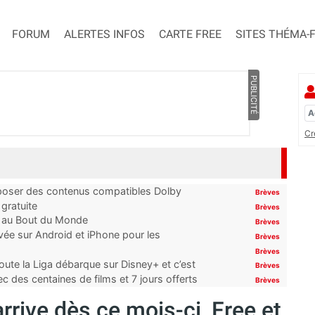
FORUM
ALERTES INFOS
CARTE FREE
SITES THÉMA-
PUBLICITÉ
Cr
proposer des contenus compatibles Dolby
Brèves
gratuite
Brèves
t au Bout du Monde
Brèves
ivée sur Android et iPhone pour les
Brèves
Brèves
oute la Liga débarque sur Disney+ et c’est
Brèves
 des centaines de films et 7 jours offerts
Brèves
rrive dès ce mois-ci, Free et