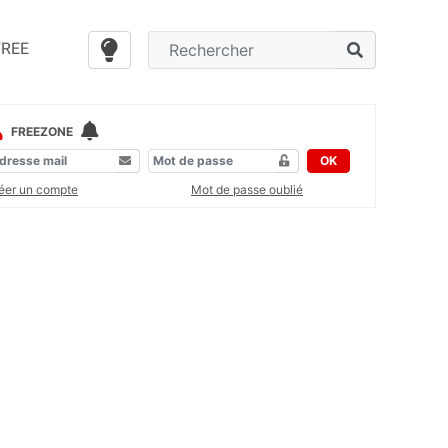
FREE
FREEZONE
OK
éer un compte
Mot de passe oublié