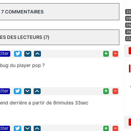
 7 COMMENTAIRES
23
09
09
29
S DES LECTEURS (7)
23
+
-
citer
 bug du player pop ?
+
-
citer
end derrière a partir de 8minutes 33sec
+
-
citer