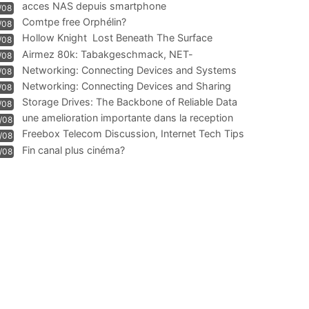
acces NAS depuis smartphone
/08
Comtpe free Orphélin?
/08
Hollow Knight  Lost Beneath The Surface
/08
Airmez 80k: Tabakgeschmack, NET-
/08
Technologie und Leistung im
Networking: Connecting Devices and Systems
/08
Networking: Connecting Devices and Sharing
/08
Information
Storage Drives: The Backbone of Reliable Data
/08
Management
une amelioration importante dans la reception
/08
WIFI
Freebox Telecom Discussion, Internet Tech Tips
/08
Communi
Fin canal plus cinéma?
/08