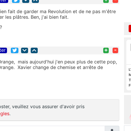
 bien fait de garder ma Revolution et de ne pas m'être
 les plâtres. Ben, j'ai bien fait.
?
+
-
ter
ange, mais aujourd'hui j'en peux plus de cette pop,
 Orange. Xavier change de chemise et arrête de
L
M
T
F
F
ster, veuillez vous assurer d'avoir pris
gles
.