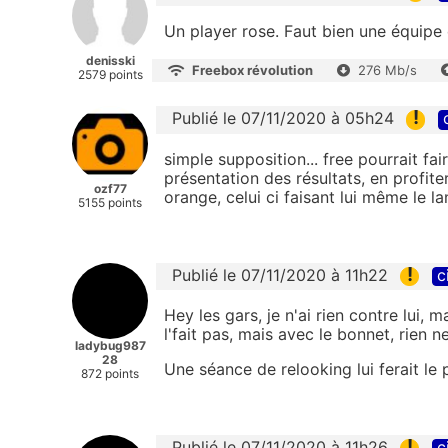
Un player rose. Faut bien une équipe
denisski
Freebox révolution
276 Mb/s
2579 points
!
Publié le 07/11/2020 à 05h24
simple supposition... free pourrait fa
présentation des résultats, en profi
ozf77
orange, celui ci faisant lui même le
5155 points
!
Publié le 07/11/2020 à 11h22
c
Hey les gars, je n'ai rien contre lui, 
l'fait pas, mais avec le bonnet, rien n
ladybug987
28
Une séance de relooking lui ferait le 
872 points
!
Publié le 07/11/2020 à 11h26
c