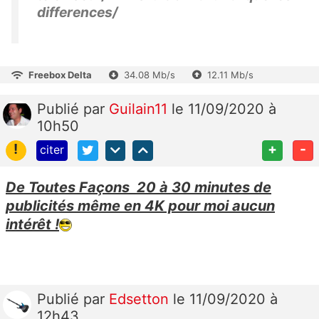
differences/
Freebox Delta
34.08 Mb/s
12.11 Mb/s
Publié
par
Guilain11
le 11/09/2020 à
10h50
!
+
-
citer
De Toutes Façons 20 à 30 minutes de
publicités même en 4K pour moi aucun
intérêt !
Publié
par
Edsetton
le 11/09/2020 à
12h43