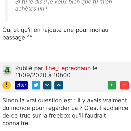
Si tu le dis !! je veux bien que tu m'en
achètes un !
Oui et qu'il en rajoute une pour moi au
passage ^^
Publié
par
The_Leprechaun
le
11/09/2020 à 10h00
!
+
-
citer
Sinon la vrai question est : Il y avais vraiment
du monde pour regarder ca ? C'est l audiance
de ce truc sur la freebox qu'il faudrait
connaitre.