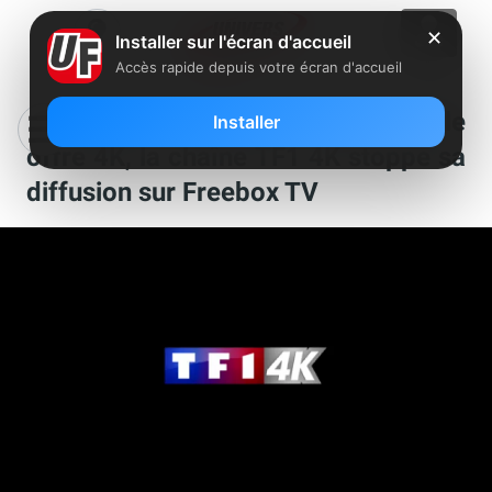
✕
Installer sur l'écran d'accueil
Accès rapide depuis votre écran d'accueil
Alors que TF1 va lancer une nouvelle
Installer
offre 4K, la chaîne TF1 4K stoppe sa
diffusion sur Freebox TV