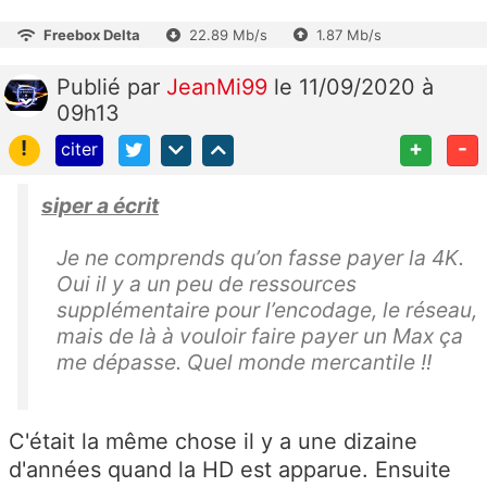
Freebox Delta
22.89 Mb/s
1.87 Mb/s
Publié
par
JeanMi99
le 11/09/2020 à
09h13
!
+
-
citer
siper a écrit
Je ne comprends qu’on fasse payer la 4K.
Oui il y a un peu de ressources
supplémentaire pour l’encodage, le réseau,
mais de là à vouloir faire payer un Max ça
me dépasse. Quel monde mercantile !!
C'était la même chose il y a une dizaine
d'années quand la HD est apparue. Ensuite