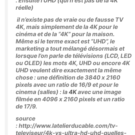
. Ensuite l'UHD (qui n'est pas de la 4K
réelle)
il n’existe pas de vraie ou de fausse TV
4K, mais simplement de la 4K pour le
cinéma et de la “4K” pour la maison.
Même si le terme exact est “UHD”, le
marketing a tout mélangé désormais et
lorsque l’on parle de télévisions (LCD, LED
ou OLED) les mots 4K, UHD ou encore 4K
UHD veulent dire exactement la même
chose : une définition de 3840 x 2160
pixels avec un ratio de 16/9 et pour le
cinema (salles)
: la
4K
avec une image
filmée en
4096 x 2160 pixels
et un ratio
de
17/9
.
source
: http://www.latelierducable.com/tv-
televiseur/4k-vs-ultra-hd-uhd-quelles-