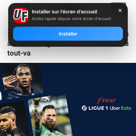
✕
Installer sur l'écran d'accueil
Accès rapide depuis votre écran d'accueil
Free Ligue 1 Uber Eats : des couacs
Installer
au démarrage et des corrections à
tout-va