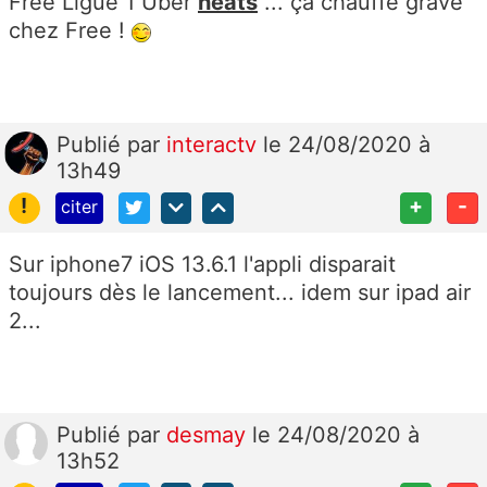
Free Ligue 1 Uber
heats
... ça chauffe grave
chez Free !
Publié
par
interactv
le 24/08/2020 à
13h49
!
+
-
citer
Sur iphone7 iOS 13.6.1 l'appli disparait
toujours dès le lancement... idem sur ipad air
2...
Publié
par
desmay
le 24/08/2020 à
13h52