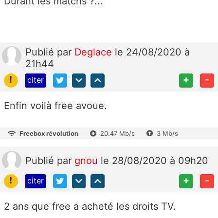
Durant les matchs ?...
Publié
par
Deglace
le 24/08/2020 à
21h44
!
+
-
citer
Enfin voilà free avoue.
Freebox révolution
20.47 Mb/s
3 Mb/s
Publié
par
gnou
le 28/08/2020 à 09h20
!
+
-
citer
2 ans que free a acheté les droits TV.