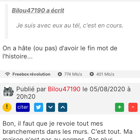
Bilou47190 a écrit
Je suis avec eux au tél, c'est en cours.
On a hâte (ou pas) d'avoir le fin mot de
l'histoire...
Freebox révolution
774 Mb/s
401 Mb/s
Publié
par
Bilou47190
le 05/08/2020 à
20h20
!
+
-
citer
Bon, il faut que je revoie tout mes
branchements dans les murs. C'est tout. Ma
maison n'est pas au normes. Pas plus