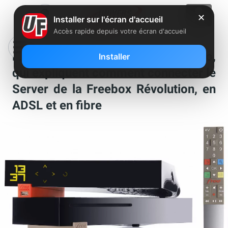
✕
Installer sur l'écran d'accueil
Accès rapide depuis votre écran d'accueil
Free publie de nouveaux tutos vidéo,
Installer
qui expliquent comment connecter le
Server de la Freebox Révolution, en
ADSL et en fibre