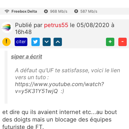
Freebox Delta
968 Mb/s
587 Mb/s
Publié
par
petrus55
le 05/08/2020 à
16h48
!
+
-
citer
siper a écrit
A défaut qu'UF te satisfasse, voici le lien
vers un tuto :
https://www.youtube.com/watch?
v=y5K31Y51wjQ
:)
et dire qu ils avaient internet etc...au bout
des doigts mais un blocage des équipes
futuriste de FT.