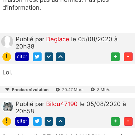
d'information.
Publié
par
Deglace
le 05/08/2020 à
20h38
!
+
-
citer
Lol.
Freebox révolution
20.47 Mb/s
3 Mb/s
Publié
par
Bilou47190
le 05/08/2020 à
20h58
!
+
-
citer