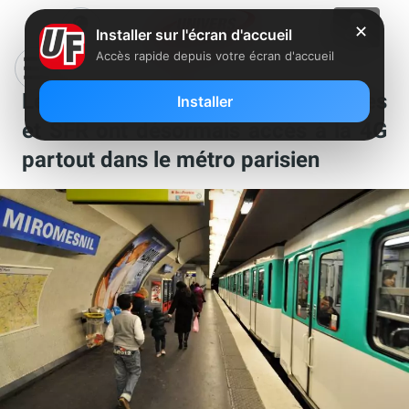
✕
Installer sur l'écran d'accueil
Accès rapide depuis votre écran d'accueil
Les abonnés Orange, Free, Bouygues
Installer
et SFR ont désormais accès à la 4G
partout dans le métro parisien