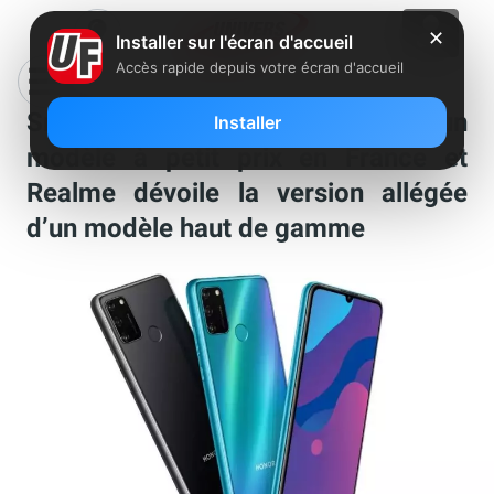
✕
Installer sur l'écran d'accueil
Accès rapide depuis votre écran d'accueil
Smartphones : Honor lance un
Installer
modèle à petit prix en France et
Realme dévoile la version allégée
d’un modèle haut de gamme