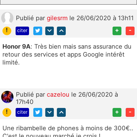
Publié
par
gilesrm
le 26/06/2020 à 13h11
!
+
-
citer
Honor 9A
: Très bien mais sans assurance du
retour des services et apps Google intérêt
limité.
Publié
par
cazelou
le 26/06/2020 à
17h40
!
+
-
citer
Une ribambelle de phones à moins de 300€..
C'est le nouveau marché je crois !