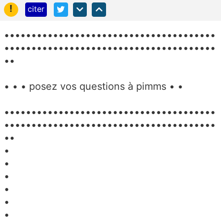
!
citer
•••••••••••••••••••••••••••••••••••••••
•••••••••••••••••••••••••••••••••••••••
••
• • • posez vos questions à pimms • •
•••••••••••••••••••••••••••••••••••••••
•••••••••••••••••••••••••••••••••••••••
••
•
•
•
•
•
•