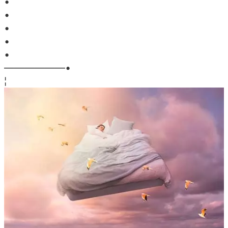
•
•
•
•
•
——————•
¦