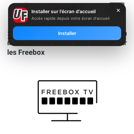
✕
Installer sur l'écran d'accueil
Accès rapide depuis votre écran d'accueil
Une nouvelle chaîne d’information
Installer
internationale arrive sans surcoût sur
les Freebox