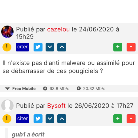
Publié
par
cazelou
le 24/06/2020 à
15h29
!
+
-
citer
Il n'existe pas d'anti malware ou assimilé pour
se débarrasser de ces pougiciels ?
Free Mobile
63.8 Mb/s
20.32 Mb/s
Publié
par
Bysoft
le 26/06/2020 à 17h27
!
+
-
citer
gub1 a écrit