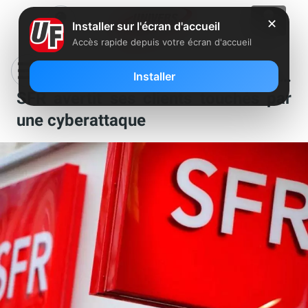
✕
Installer sur l'écran d'accueil
Accès rapide depuis votre écran d'accueil
IBAN, données personnelles volés…
Installer
SFR avertit ses clients touchés par
une cyberattaque