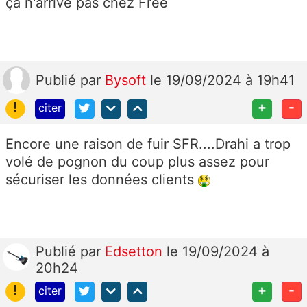
ça n'arrive pas chez Free
Publié
par
Bysoft
le 19/09/2024 à 19h41
!
+
-
citer
Encore une raison de fuir SFR....Drahi a trop
volé de pognon du coup plus assez pour
sécuriser les données clients
Publié
par
Edsetton
le 19/09/2024 à
20h24
!
+
-
citer