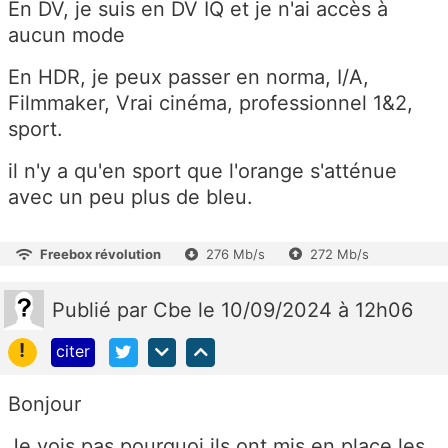
En DV, je suis en DV IQ et je n'ai accès à
aucun mode
En HDR, je peux passer en norma, I/A,
Filmmaker, Vrai cinéma, professionnel 1&2,
sport.
il n'y a qu'en sport que l'orange s'atténue
avec un peu plus de bleu.
Freebox révolution
276 Mb/s
272 Mb/s
Publié
par
Cbe
le 10/09/2024 à 12h06
!
citer
Bonjour
Je vois pas pourquoi ils ont mis en place les