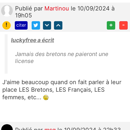
Publié
par
Martinou
le 10/09/2024 à
19h05
!
+
-
citer
luckyfree a écrit
Jamais des bretons ne paieront une
license
J'aime beaucoup quand on fait parler à leur
place LES Bretons, LES Français, LES
femmes, etc...
Publié
par
msg
le 10/09/2024 à 22h33