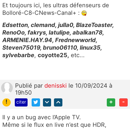
Et toujours ici, les ultras défenseurs de
Bolloré-C8-CNews-Canal+ :
Edsetton, clemand, julla0, BlazeToaster,
RenoOo, fakrys, latulipe, abalkan78,
ARMENIE.HAY.94, Frednewworld,
Steven75019, bruno06110, linux35,
sylvebarbe
,
coyotte25
,
etc...
Publié
par
denisski
le 10/09/2024 à
19h50
!
+
-
citer
Il y a un bug avec l’Apple TV.
Même si le flux en live n’est que HDR,