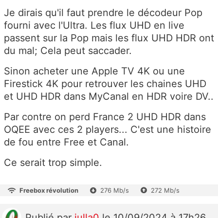
Je dirais qu'il faut prendre le décodeur Pop
fourni avec l'Ultra. Les flux UHD en live
passent sur la Pop mais les flux UHD HDR ont
du mal; Cela peut saccader.
Sinon acheter une Apple TV 4K ou une
Firestick 4K pour retrouver les chaines UHD
et UHD HDR dans MyCanal en HDR voire DV..
Par contre on perd France 2 UHD HDR dans
OQEE avec ces 2 players... C'est une histoire
de fou entre Free et Canal.
Ce serait trop simple.
Freebox révolution
276 Mb/s
272 Mb/s
Publié
par
julla0
le 10/09/2024 à 17h26