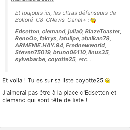
Et toujours ici, les ultras défenseurs de
Bolloré-C8-CNews-Canal+ :
Edsetton, clemand, julla0, BlazeToaster,
RenoOo, fakrys, latulipe, abalkan78,
ARMENIE.HAY.94, Frednewworld,
Steven75019, bruno06110, linux35,
sylvebarbe
,
coyotte25
,
etc...
Et voila ! Tu es sur sa liste coyotte25
J'aimerai pas être à la place d'Edsetton et
clemand qui sont tête de liste !