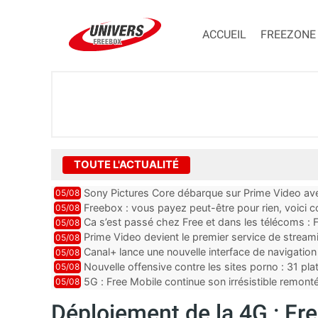
ACCUEIL
FREEZONE
TOUTE L'ACTUALITÉ
Sony Pictures Core débarque sur Prime Video avec
05/08
Freebox : vous payez peut-être pour rien, voici
05/08
abonnements TV oubliés
Ca s’est passé chez Free et dans les télécoms : F
05/08
pointe le bout de...
Prime Video devient le premier service de strea
05/08
ce lancement
Canal+ lance une nouvelle interface de navigation
05/08
Nouvelle offensive contre les sites porno : 31 pl
05/08
par Orange, Free, SF...
5G : Free Mobile continue son irrésistible remon
05/08
plus que jamais sous pr...
Déploiement de la 4G : Free