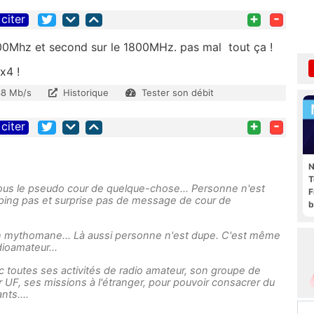
+
-
citer
700Mhz et second sur le 1800MHz. pas mal tout ça !
x4 !
8 Mb/s
Historique
Tester son débit
+
-
citer
N
T
s le pseudo cour de quelque-chose... Personne n'est
F
e ping pas et surprise pas de message de cour de
b
un mythomane... Là aussi personne n'est dupe. C'est même
dioamateur...
c toutes ses activités de radio amateur, son groupe de
UF, ses missions à l'étranger, pour pouvoir consacrer du
nts....