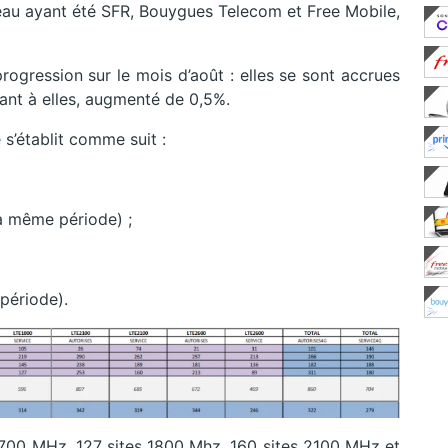
seau ayant été SFR, Bouygues Telecom et Free Mobile,
progression sur le mois d’août : elles se sont accrues
ant à elles, augmenté de 0,5%.
 s’établit comme suit :
la même période) ;
)
période).
s 700 MHz, 127 sites 1800 Mhz, 160 sites 2100 MHz et