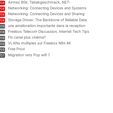
Airmez 80k: Tabakgeschmack, NET-
/08
Technologie und Leistung im
Networking: Connecting Devices and Systems
/08
Networking: Connecting Devices and Sharing
/08
Information
Storage Drives: The Backbone of Reliable Data
/08
Management
une amelioration importante dans la reception
/08
WIFI
Freebox Telecom Discussion, Internet Tech Tips
/08
Communi
Fin canal plus cinéma?
/08
VLANs multiples sur Freebox Mini 4K
/08
Free Proxi
/08
Migration vers Pop wifi 7
/07