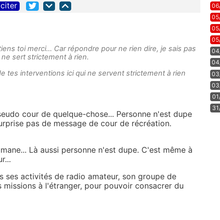
citer
06
05
05
05
iens toi merci... Car répondre pour ne rien dire, je sais pas
04
ne sert strictement à rien.
04
tes interventions ici qui ne servent strictement à rien
03
03
01
31
eudo cour de quelque-chose... Personne n'est dupe
 surprise pas de message de cour de récréation.
mane... Là aussi personne n'est dupe. C'est même à
...
s ses activités de radio amateur, son groupe de
 missions à l'étranger, pour pouvoir consacrer du