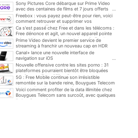
Sony Pictures Core débarque sur Prime Video
avec des centaines de films et 7 jours offerts
...
Freebox : vous payez peut-être pour rien, voici
comment retrouver et supprimer vos
abonnements TV oubliés
...
Ca s'est passé chez Free et dans les télécoms :
Free dénonce et agit, un nouvel appareil pointe
le bout de son nez chez des abonnés Freebox...
Prime Video devient le premier service de
...
streaming à franchir un nouveau cap en HDR
avec ce lancement
...
Canal+ lance une nouvelle interface de
navigation sur iOS
...
Nouvelle offensive contre les sites porno : 31
plateformes pourraient bientôt être bloquées
par Orange, Free, SFR et Bouygues
...
5G : Free Mobile continue son irrésistible
remontée sur la bande reine, Bouygues Telecom
plus que jamais sous pression
...
Voici comment profiter de la data illimitée chez
Bouygues Telecom sans surcoût, avec quelques
limites à connaître
...