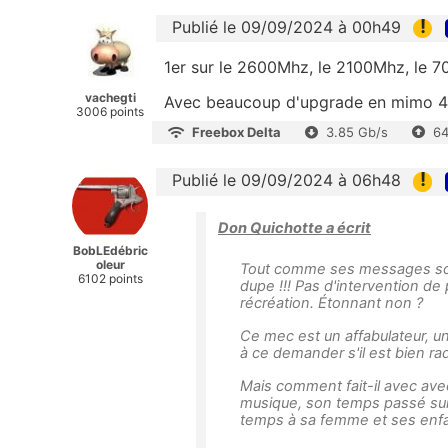
!
Publié le 09/09/2024 à 00h49
1er sur le 2600Mhz, le 2100Mhz, le 
vachegti
Avec beaucoup d'upgrade en mimo 4
3006 points
Freebox Delta
3.85 Gb/s
64
!
Publié le 09/09/2024 à 06h48
Don Quichotte a écrit
BobLEdébric
oleur
Tout comme ses messages sou
6102 points
dupe !!! Pas d'intervention d
récréation. Étonnant non ?
Ce mec est un affabulateur, 
à ce demander s'il est bien ra
Mais comment fait-il avec ave
musique, son temps passé sur 
temps à sa femme et ses enfa