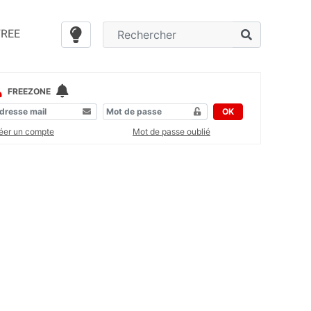
FREE
FREEZONE
OK
éer un compte
Mot de passe oublié