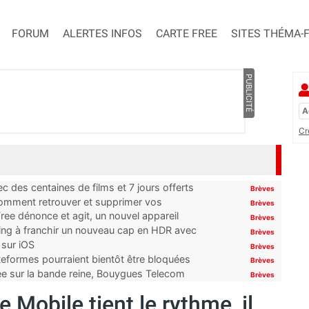
FORUM
ALERTES INFOS
CARTE FREE
SITES THÉMA-
PUBLICITÉ
Cr
 des centaines de films et 7 jours offerts
Brèves
 comment retrouver et supprimer vos
Brèves
ree dénonce et agit, un nouvel appareil
Brèves
ming à franchir un nouveau cap en HDR avec
Brèves
 sur iOS
Brèves
ateformes pourraient bientôt être bloquées
Brèves
tée sur la bande reine, Bouygues Telecom
Brèves
 Mobile tient le rythme, il