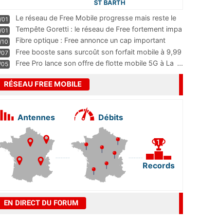
ST BARTH
Le réseau de Free Mobile progresse mais reste le
/01
m
...
Tempête Goretti : le réseau de Free fortement impa
/01
...
Fibre optique : Free annonce un cap important
/10
pass
...
Free booste sans surcoût son forfait mobile à 9,99
/07
...
Free Pro lance son offre de flotte mobile 5G à La
...
/05
RÉSEAU FREE MOBILE
Antennes
Débits
Records
EN DIRECT DU FORUM