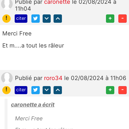
Publié
par
caronette
le 02/08/2024 à
11h04
!
+
-
citer
Merci Free
Et m....a tout les râleur
Publié
par
roro34
le 02/08/2024 à 11h06
!
+
-
citer
caronette a écrit
Merci Free