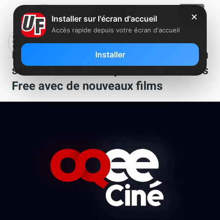
✕
Installer sur l'écran d'accueil
Accès rapide depuis votre écran d'accueil
Free enrichit le catalogue de son
Installer
service OQEE Ciné pour ses abonnés
Free avec de nouveaux films