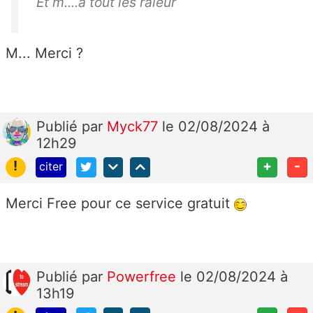
Et m....a tout les râleur
M... Merci ?
Publié
par
Myck77
le 02/08/2024 à
12h29
!
+
-
citer
Merci Free pour ce service gratuit
Publié
par
Powerfree
le 02/08/2024 à
13h19