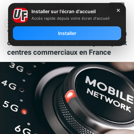
✕
Installer sur l'écran d'accueil
Accès rapide depuis votre écran d'accueil
TDF remporte la gestion de la
Installer
couverture 4G et 5G des principaux
centres commerciaux en France