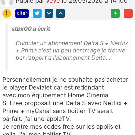
Publié
par
veve
le 29/05/2020 à 14h00
!
+
-
citer
stbx00 a écrit
Cumuler un abonnement Delta S + Netflix
+ Prime c'est un peu dommage je trouve
par rapport à l'abonnement Delta...
Personnellement je ne souhaite pas acheter
le player Devialet car est redondant
avec mon équipement Home Cinema.
Si Free proposait une Delta S avec Netflix +
Prime + myCanal sans boitier TV serait
parfait. j'ai une appleTV.
Je rentre mes codes free sur les applis et
voila, j'ai mon boitier TV.