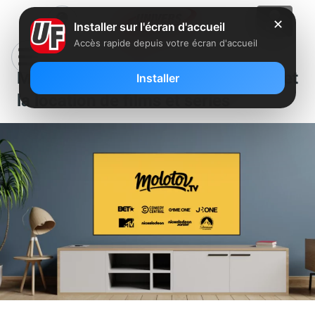
✕
Installer sur l'écran d'accueil
Accès rapide depuis votre écran d'accueil
Molotov va se lancer dans la vente et
Installer
la location de films et séries