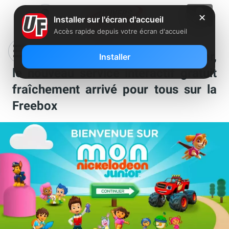
✕
Installer sur l'écran d'accueil
Accès rapide depuis votre écran d'accueil
Découvrez Mon Nickelodeon Junior,
Installer
le nouveau service interactif gratuit
fraîchement arrivé pour tous sur la
Freebox