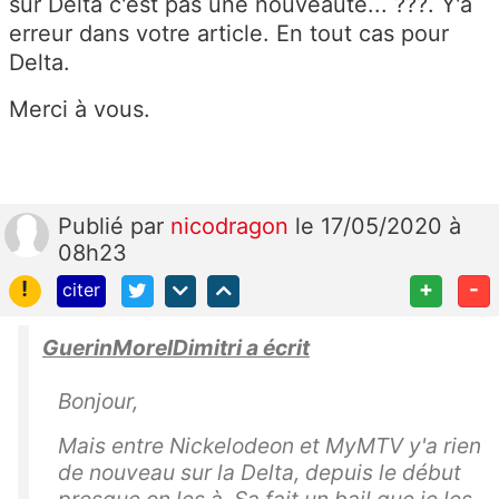
sur Delta c'est pas une nouveauté... ???. Y'a
erreur dans votre article. En tout cas pour
Delta.
Merci à vous.
Publié
par
nicodragon
le 17/05/2020 à
08h23
!
+
-
citer
GuerinMorelDimitri a écrit
Bonjour,
Mais entre Nickelodeon et MyMTV y'a rien
de nouveau sur la Delta, depuis le début
presque on les à. Sa fait un bail que je les