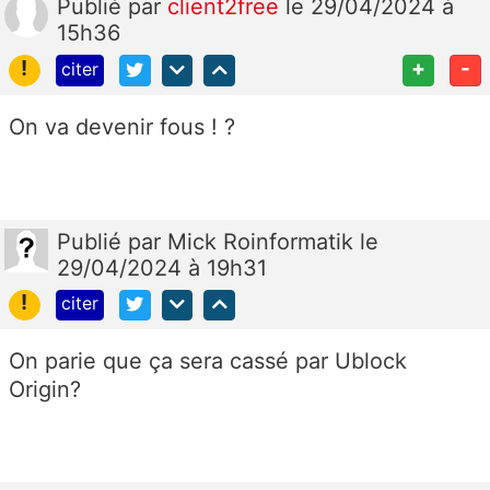
Publié
par
client2free
le 29/04/2024 à
15h36
!
+
-
citer
On va devenir fous ! ?
Publié
par
Mick Roinformatik
le
29/04/2024 à 19h31
!
citer
On parie que ça sera cassé par Ublock
Origin?