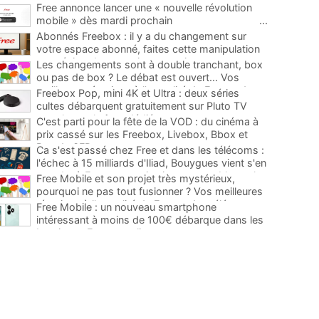
Free annonce lancer une « nouvelle révolution
mobile » dès mardi prochain
...
Abonnés Freebox : il y a du changement sur
votre espace abonné, faites cette manipulation
pour éviter de mauvaises surprises
...
Les changements sont à double tranchant, box
ou pas de box ? Le débat est ouvert... Vos
meilleures réactions à l'actualité de Free et des
Freebox Pop, mini 4K et Ultra : deux séries
télécoms
...
cultes débarquent gratuitement sur Pluto TV
avec leurs chaînes dédiées
...
C'est parti pour la fête de la VOD : du cinéma à
prix cassé sur les Freebox, Livebox, Bbox et
Box de SFR
...
Ca s'est passé chez Free et dans les télécoms :
l'échec à 15 milliards d'Iliad, Bouygues vient s'en
prendre à Free, un service incontournable sur les
Free Mobile et son projet très mystérieux,
Freebox...
...
pourquoi ne pas tout fusionner ? Vos meilleures
réactions à l'actualité de Free et des télécoms
...
Free Mobile : un nouveau smartphone
intéressant à moins de 100€ débarque dans les
boutiques Free et en ligne
...