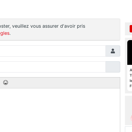
ster, veuillez vous assurer d'avoir pris
gles
.
A
T
l
F