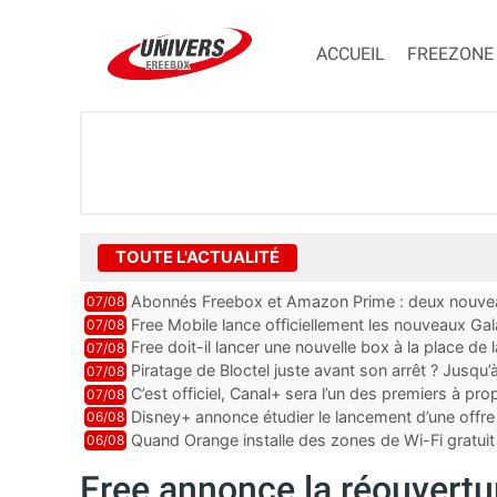
ACCUEIL
FREEZONE
TOUTE L'ACTUALITÉ
Abonnés Freebox et Amazon Prime : deux nouveau
07/08
Free Mobile lance officiellement les nouveaux Ga
07/08
des promos et des cadeaux
Free doit-il lancer une nouvelle box à la place de
07/08
Piratage de Bloctel juste avant son arrêt ? Jusqu
07/08
auraient fuité
C’est officiel, Canal+ sera l’un des premiers à 
07/08
Vision 2
Disney+ annonce étudier le lancement d’une offre 
06/08
Quand Orange installe des zones de Wi-Fi gratui
06/08
Free annonce la réouvertu