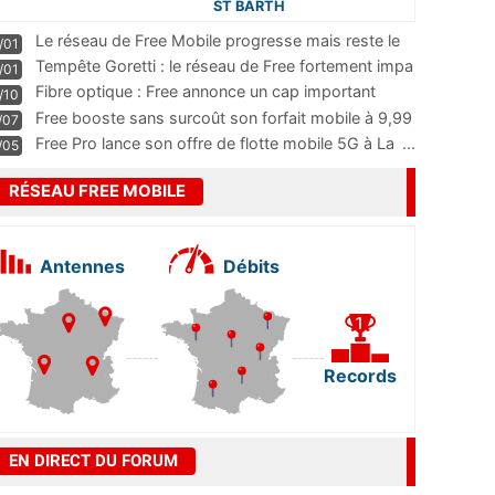
ST BARTH
Le réseau de Free Mobile progresse mais reste le
/01
m
...
Tempête Goretti : le réseau de Free fortement impa
/01
...
Fibre optique : Free annonce un cap important
/10
pass
...
Free booste sans surcoût son forfait mobile à 9,99
/07
...
Free Pro lance son offre de flotte mobile 5G à La
...
/05
RÉSEAU FREE MOBILE
Antennes
Débits
Records
EN DIRECT DU FORUM