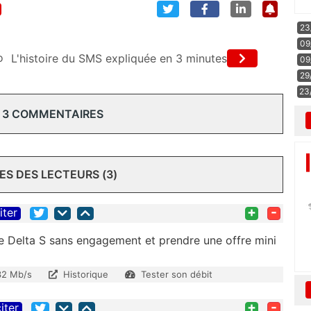
23
09
o
L'histoire du SMS expliquée en 3 minutes
09
29
23
 3 COMMENTAIRES
S DES LECTEURS (3)
+
-
iter
re Delta S sans engagement et prendre une offre mini
32 Mb/s
Historique
Tester son débit
+
-
iter