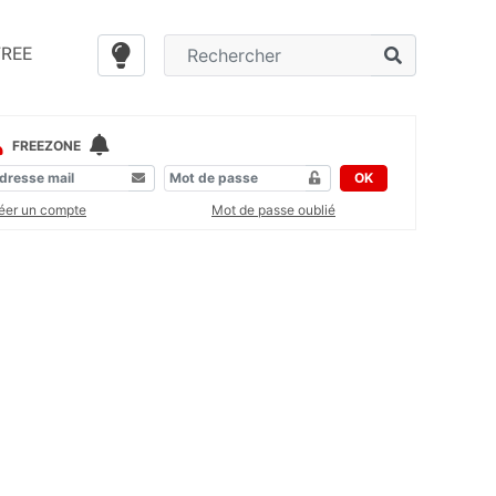
FREE
FREEZONE
OK
éer un compte
Mot de passe oublié