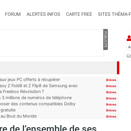
FORUM
ALERTES INFOS
CARTE FREE
SITES THÉMA-
PUBLICITÉ
Cr
x jeux PC offerts à récupérer
Brèves
laxy Z Fold8 et Z Flip8 de Samsung avec
Brèves
 la Freebox Révolution ?
Brèves
’à 3 millions de numéros de téléphone
Brèves
proposer des contenus compatibles Dolby
Brèves
gratuite
Brèves
t au Bout du Monde
Brèves
re de l’ensemble de ses