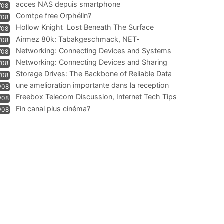
acces NAS depuis smartphone
/08
Comtpe free Orphélin?
/08
Hollow Knight  Lost Beneath The Surface
/08
Airmez 80k: Tabakgeschmack, NET-
/08
Technologie und Leistung im
Networking: Connecting Devices and Systems
/08
Networking: Connecting Devices and Sharing
/08
Information
Storage Drives: The Backbone of Reliable Data
/08
Management
une amelioration importante dans la reception
/08
WIFI
Freebox Telecom Discussion, Internet Tech Tips
/08
Communi
Fin canal plus cinéma?
/08