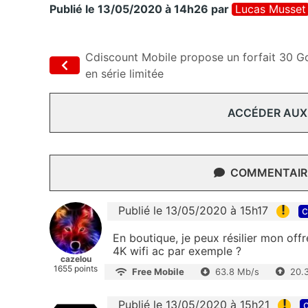
Publié le 13/05/2020 à 14h26
par
Lucas Musset
Cdiscount Mobile propose un forfait 30 G
en série limitée
ACCÉDER AUX
COMMENTAIRE
!
Publié le 13/05/2020 à 15h17
c
En boutique, je peux résilier mon off
4K wifi ac par exemple ?
cazelou
1655 points
Free Mobile
63.8 Mb/s
20.
!
Publié le 13/05/2020 à 15h21
c