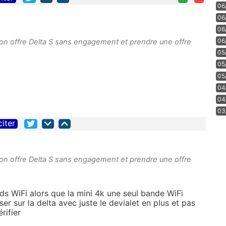
06
06
06
06
 mon offre Delta S sans engagement et prendre une offre
05
05
05
04
04
03
citer
 mon offre Delta S sans engagement et prendre une offre
nds WiFi alors que la mini 4k une seul bande WiFi
ser sur la delta avec juste le devialet en plus et pas
rifier