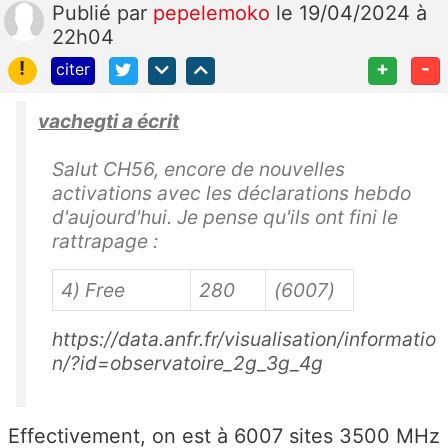
Publié
par
pepelemoko
le 19/04/2024 à
22h04
!
+
-
citer
vachegti a écrit
Salut CH56, encore de nouvelles
activations avec les déclarations hebdo
d'aujourd'hui. Je pense qu'ils ont fini le
rattrapage :
4) Free
280
(6007)
https://data.anfr.fr/visualisation/informatio
n/?id=observatoire_2g_3g_4g
Effectivement, on est à 6007 sites 3500 MHz