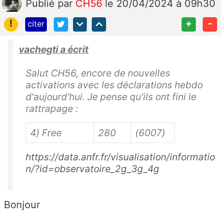
Publié
par
CH56
le 20/04/2024 à 09h30
!
+
-
citer
vachegti a écrit
Salut CH56, encore de nouvelles
activations avec les déclarations hebdo
d'aujourd'hui. Je pense qu'ils ont fini le
rattrapage :
4) Free
280
(6007)
https://data.anfr.fr/visualisation/informatio
n/?id=observatoire_2g_3g_4g
Bonjour