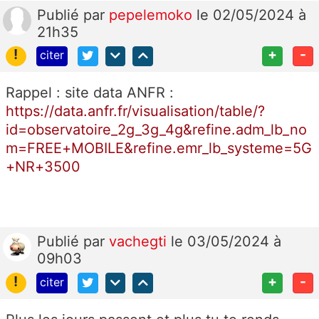
Publié
par
pepelemoko
le 02/05/2024 à
21h35
!
+
-
citer
Rappel : site data ANFR :
https://data.anfr.fr/visualisation/table/?
id=observatoire_2g_3g_4g&refine.adm_lb_no
m=FREE+MOBILE&refine.emr_lb_systeme=5G
+NR+3500
Publié
par
vachegti
le 03/05/2024 à
09h03
!
+
-
citer