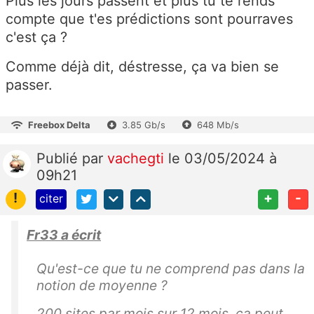
Plus les jours passent et plus tu te rends
compte que t'es prédictions sont pourraves
c'est ça ?
Comme déjà dit, déstresse, ça va bien se
passer.
Freebox Delta
3.85 Gb/s
648 Mb/s
Publié
par
vachegti
le 03/05/2024 à
09h21
!
+
-
citer
Fr33 a écrit
Qu'est-ce que tu ne comprend pas dans la
notion de moyenne ?
200 sites par mois sur 12 mois, ça peut