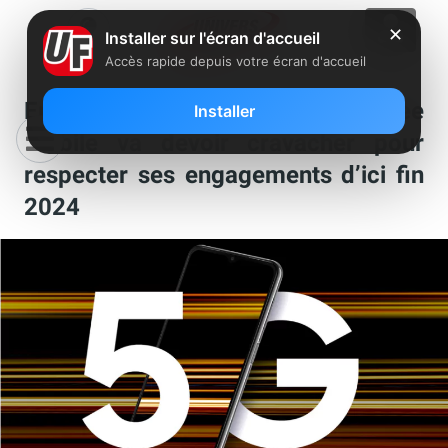
✕
Installer sur l'écran d'accueil
Accès rapide depuis votre écran d'accueil
En retard sur la 5G 3,5 GHz, Free
Installer
Mobile va devoir cravacher pour
respecter ses engagements d’ici fin
2024