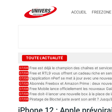
ACCUEIL
FREEZONE
TOUTE L'ACTUALITÉ
Free est déjà le champion des chaînes et services 
07/08
encore au moin...
Free et RTL9 vous offrent un cadeau riche en sens
07/08
l’obtenir
L’application nPerf se met à jour avec une nouvea
07/08
Mobile, Orange, SFR ...
Abonnés Freebox et Amazon Prime : deux nouveau
07/08
Free Mobile lance officiellement les nouveaux Ga
07/08
des promos et des cadeaux
Free doit-il lancer une nouvelle box à la place de
07/08
Piratage de Bloctel juste avant son arrêt ? Jusqu
07/08
auraient fuité
iPhone 12 : Apple prévoira