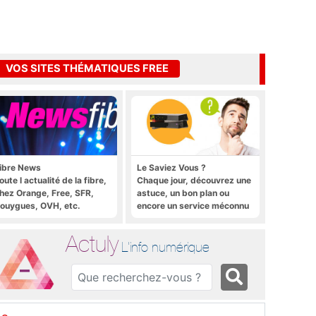
VOS SITES THÉMATIQUES FREE
ibre News
Le Saviez Vous ?
oute l actualité de la fibre,
Chaque jour, découvrez une
hez Orange, Free, SFR,
astuce, un bon plan ou
ouygues, OVH, etc.
encore un service méconnu
sur la Freebox et sur Free
Mobile
Actuly
L'info numérique