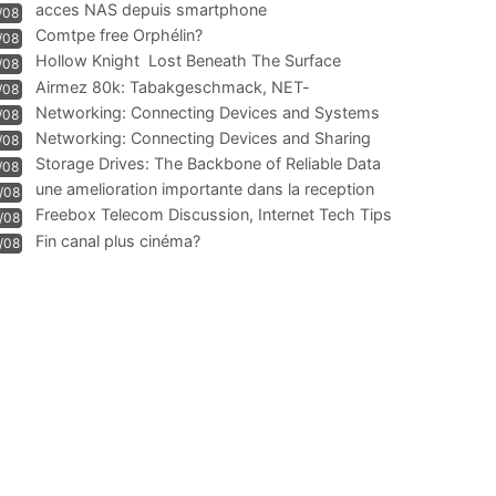
acces NAS depuis smartphone
/08
Comtpe free Orphélin?
/08
Hollow Knight  Lost Beneath The Surface
/08
Airmez 80k: Tabakgeschmack, NET-
/08
Technologie und Leistung im
Networking: Connecting Devices and Systems
/08
Networking: Connecting Devices and Sharing
/08
Information
Storage Drives: The Backbone of Reliable Data
/08
Management
une amelioration importante dans la reception
/08
WIFI
Freebox Telecom Discussion, Internet Tech Tips
/08
Communi
Fin canal plus cinéma?
/08