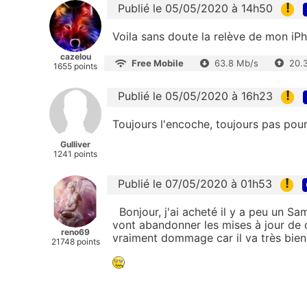
!
Publié le 05/05/2020 à 14h50
Voila sans doute la relève de mon iPho
cazelou
Free Mobile
63.8 Mb/s
20.
1655 points
!
Publié le 05/05/2020 à 16h23
Toujours l'encoche, toujours pas pou
Gulliver
1241 points
!
Publié le 07/05/2020 à 01h53
Bonjour, j'ai acheté il y a peu un Sa
vont abandonner les mises à jour de
reno69
vraiment dommage car il va très bien ..
21748 points