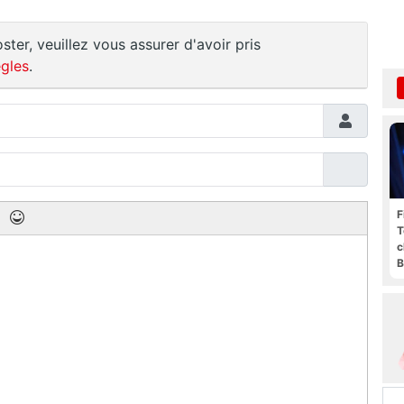
ster, veuillez vous assurer d'avoir pris
gles
.
F
T
c
B