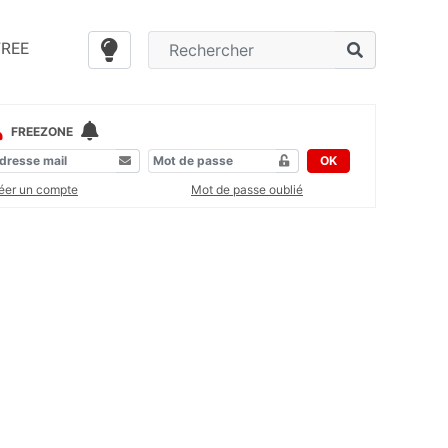
FREE
FREEZONE
OK
éer un compte
Mot de passe oublié