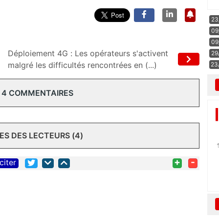
23
09
09
Déploiement 4G : Les opérateurs s'activent
29
malgré les difficultés rencontrées en (...)
23
 4 COMMENTAIRES
S DES LECTEURS (4)
+
-
citer