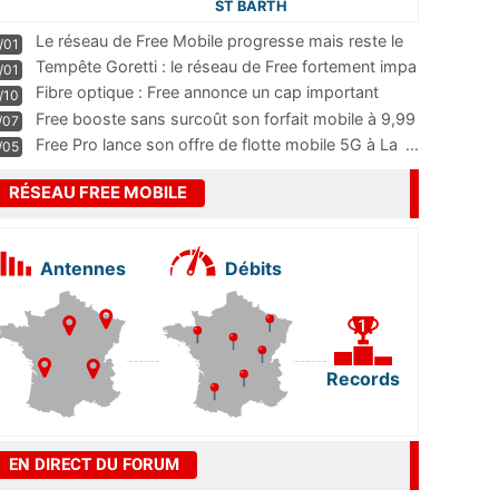
ST BARTH
Le réseau de Free Mobile progresse mais reste le
/01
m
...
Tempête Goretti : le réseau de Free fortement impa
/01
...
Fibre optique : Free annonce un cap important
/10
pass
...
Free booste sans surcoût son forfait mobile à 9,99
/07
...
Free Pro lance son offre de flotte mobile 5G à La
...
/05
RÉSEAU FREE MOBILE
Antennes
Débits
Records
EN DIRECT DU FORUM