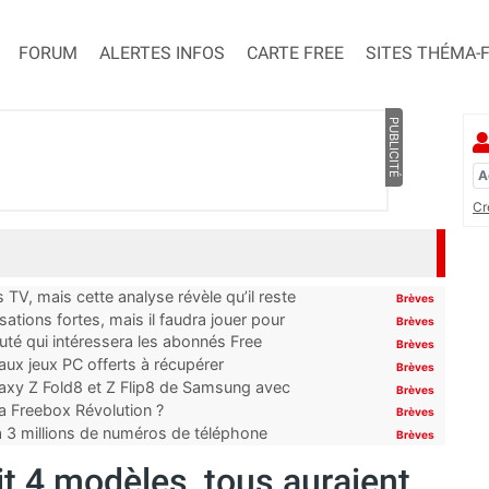
FORUM
ALERTES INFOS
CARTE FREE
SITES THÉMA-
PUBLICITÉ
Cr
TV, mais cette analyse révèle qu’il reste
Brèves
ations fortes, mais il faudra jouer pour
Brèves
uté qui intéressera les abonnés Free
Brèves
x jeux PC offerts à récupérer
Brèves
laxy Z Fold8 et Z Flip8 de Samsung avec
Brèves
 la Freebox Révolution ?
Brèves
’à 3 millions de numéros de téléphone
Brèves
it 4 modèles, tous auraient