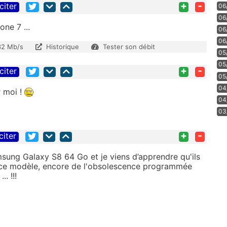
+
-
citer
06
06
ne 7 ...
06
06
32 Mb/s
Historique
Tester son débit
05
05
+
-
citer
05
04
r moi !
04
03
+
-
citer
msung Galaxy S8 64 Go et je viens d’apprendre qu'ils
 ce modèle, encore de l'obsolescence programmée
. !!!